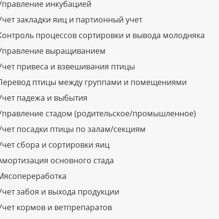
Управление инкубацией
Учет закладки яиц и партионный учет
Контроль процессов сортировки и вывода молодняка
Управление выращиванием
Учет привеса и взвешивания птицы
Перевод птицы между группами и помещениями
Учет падежа и выбытия
Управление стадом (родительское/промышленное)
Учет посадки птицы по залам/секциям
Учет сбора и сортировки яиц
Амортизация основного стада
Мясопереработка
Учет забоя и выхода продукции
Учет кормов и ветпрепаратов