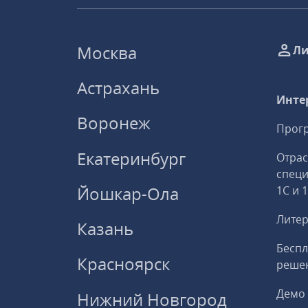
Москва
Ли
Астрахань
Инте
Воронеж
Прогр
Екатеринбург
Отрас
спец
Йошкар-Ола
1С и 
Литер
Казань
Беспл
Красноярск
решен
Демо 
Нижний Новгород