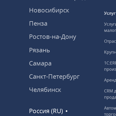
Новосибирск
Услу
Пенза
Услуг
малог
Ростов-на-Дону
Отрас
Рязань
Круп
Самара
1С:ER
прои
Санкт-Петербург
Аренд
Челябинск
CRM д
прод
Авто
Россия (RU)
торго