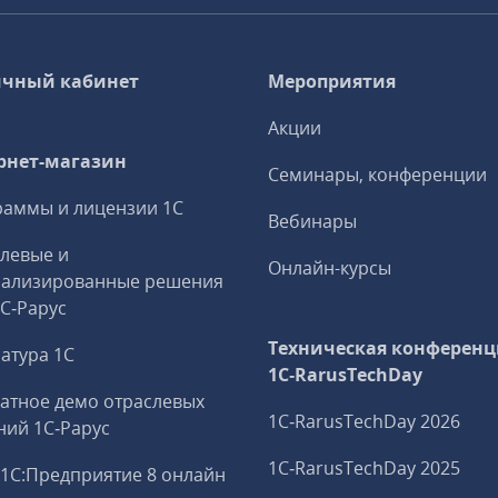
чный кабинет
Мероприятия
Акции
рнет-магазин
Семинары, конференции
аммы и лицензии 1С
Вебинары
левые и
Онлайн-курсы
иализированные решения
1С‑Рарус
Техническая конференц
атура 1С
1C‑RarusTechDay
атное демо отраслевых
1C‑RarusTechDay 2026
ий 1С‑Рарус
1C‑RarusTechDay 2025
1С:Предприятие 8 онлайн