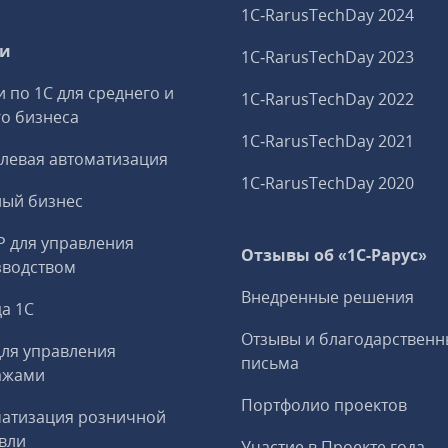
1C‑RarusTechDay 2024
ги
1C‑RarusTechDay 2023
и по 1С для среднего и
1C‑RarusTechDay 2022
о бизнеса
1C‑RarusTechDay 2021
левая автоматизация
1C‑RarusTechDay 2020
ный бизнес
P для управления
Отзывы об «1С-Рарус»
зводством
Внедренные решения
а 1С
Отзывы и благодарственн
ля управления
письма
ажами
Портфолио проектов
матизация розничной
вли
Участие в Проекте года