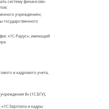
ать систему финансово-
тов:
твенного учреждения»;
ры государственного
офис «1С‑Рарус», имеющий
ора.
ового и кадрового учета,
учреждения 8» (1С:БГУ),
 «1С:Зарплата и кадры