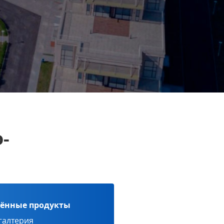
-
ённые продукты
галтерия