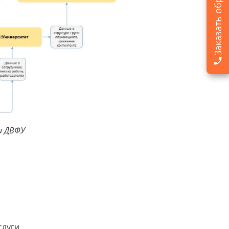
и ДВФУ
луги.