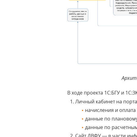
Архит
В ходе проекта 1С:БГУ и 1С
Личный кабинет на порт
начисления и оплата 
данные по плановому
данные по расчетным
Сайт ДВФУ — в части инф