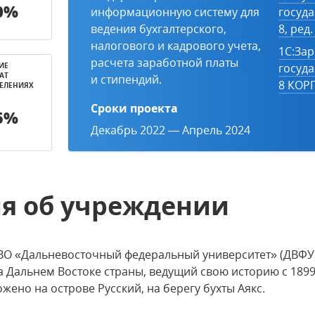
0%
информационную систему для
госуд
ведения бухгалтерского,
8, ред.
налогового и кадрового учета,
1С:Зар
расчета заработной платы
ИЕ
госуд
АТ
и стипендий.
8 КОРП
ДЕЛЕНИЯХ
Сроки проекта
5%
Декабрь 2022 — Апрель 2024
я об учреждении
ВО «Дальневосточный федеральный университет» (ДВФУ
а Дальнем Востоке страны, ведущий свою историю с 189
жено на острове Русский, на берегу бухты Аякс.