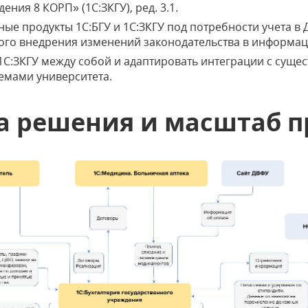
ния 8 КОРП» (1С:ЗКГУ), ред. 3.1.
ые продукты 1С:БГУ и 1С:ЗКГУ под потребности учета в 
ого внедрения изменений законодательства в информа
 1С:ЗКГУ между собой и адаптировать интеграции с сущ
мами университета.
а решения и масштаб п