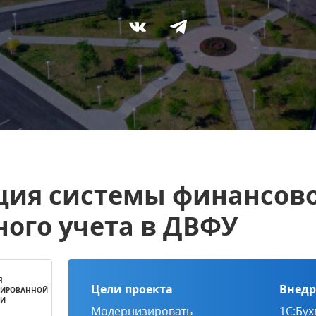
ия системы финансово
ного учета в ДВФУ
Е
Я
Цели проекта
Внедр
ТИРОВАННОЙ
ТИ
Модернизировать
1С:Бух