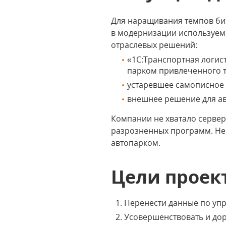
Для наращивания темпов би
в модернизации используемо
отраслевых решений:
«1С:Транспортная логис
парком привлеченного т
устаревшее самописное 
внешнее решение для ав
Компании не хватало серве
разрозненных программ. Не
автопарком.
Цели проек
Перенести данные по уп
Усовершенствовать и до