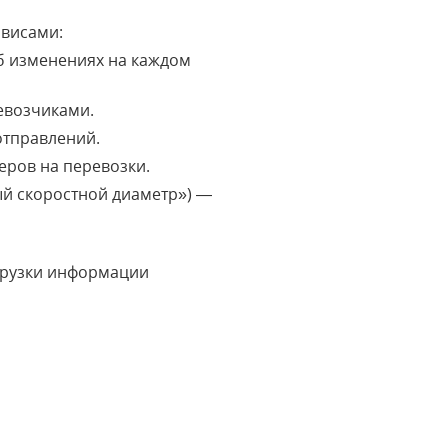
рвисами:
б изменениях на каждом
евозчиками.
отправлений.
еров на перевозки.
ый скоростной диаметр») —
грузки информации