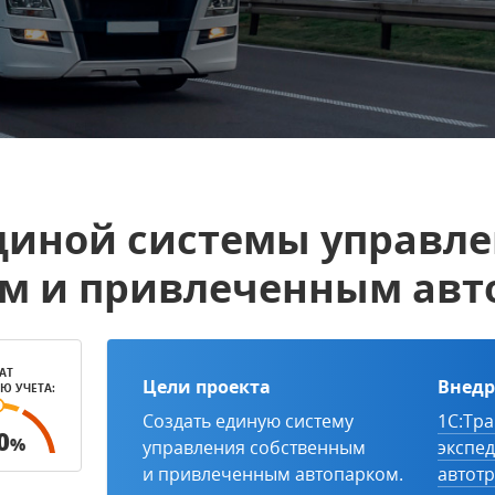
диной системы управл
м и привлеченным авт
АТ
Цели проекта
Внедр
Ю УЧЕТА:
Создать единую систему
1С:Тра
0
%
управления собственным
экспе
и привлеченным автопарком.
автот