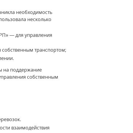
зникла необходимость
пользовала несколько
ОРП» — для управления
я собственным транспортом;
лении.
ы на поддержание
 управления собственным
еревозок.
ости взаимодействия