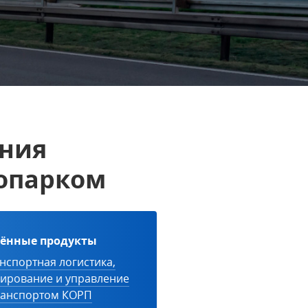
ения
опарком
ённые продукты
нспортная логистика,
дирование и управление
ранспортом КОРП