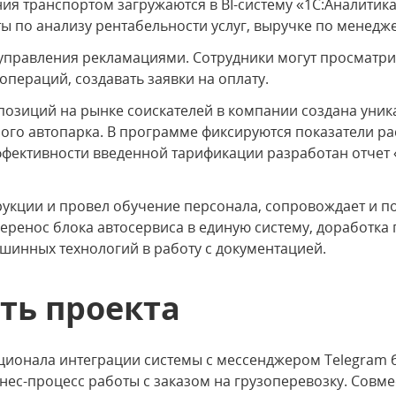
ия транспортом загружаются в BI-систему «1С:Аналитика
ы по анализу рентабельности услуг, выручке по менедж
управления рекламациями. Сотрудники могут просматр
 операций, создавать заявки на оплату.
позиций на рынке соискателей в компании создана уни
ого автопарка. В программе фиксируются показатели рас
ффективности введенной тарификации разработан отчет
рукции и провел обучение персонала, сопровождает и п
перенос блока автосервиса в единую систему, доработка
шинных технологий в работу с документацией.
ть проекта
ционала интеграции системы с мессенджером Telegram 
нес-процесс работы с заказом на грузоперевозку. Совме