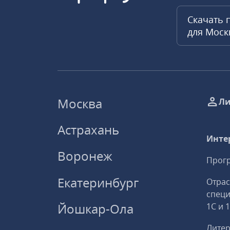
Скачать 
для Мос
Москва
Ли
Астрахань
Инте
Воронеж
Прогр
Екатеринбург
Отрас
спец
Йошкар-Ола
1С и 
Литер