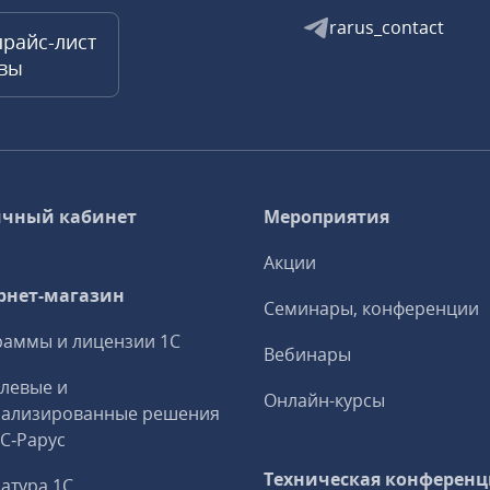
rarus_contact
прайс-лист
квы
чный кабинет
Мероприятия
Акции
рнет-магазин
Семинары, конференции
аммы и лицензии 1С
Вебинары
левые и
Онлайн-курсы
иализированные решения
1С‑Рарус
Техническая конференц
атура 1С