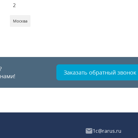
2
Москва
?
Заказать обратный звонок
 нами!
1c@rarus.ru