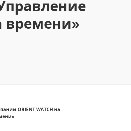
:Управление
а времени»
мпании ORIENT WATCH на
емени»