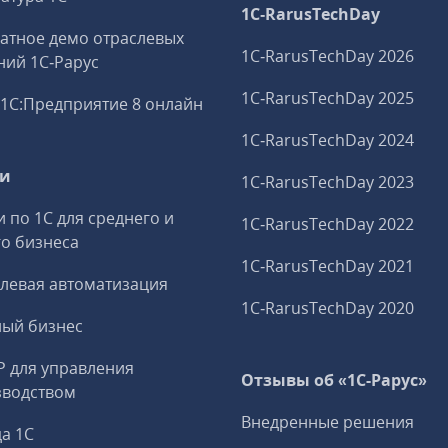
1C‑RarusTechDay
атное демо отраслевых
1C‑RarusTechDay 2026
ий 1С‑Рарус
1C‑RarusTechDay 2025
1С:Предприятие 8 онлайн
1C‑RarusTechDay 2024
ги
1C‑RarusTechDay 2023
и по 1С для среднего и
1C‑RarusTechDay 2022
о бизнеса
1C‑RarusTechDay 2021
левая автоматизация
1C‑RarusTechDay 2020
ный бизнес
P для управления
Отзывы об «1С-Рарус»
зводством
Внедренные решения
а 1С