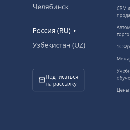
Челябинск
CRM д
прод
Авто
Россия (RU)
торго
Узбекистан (UZ)
1С:Ф
Межд
Учебн
Подписаться
обуче
на рассылку
Цены 