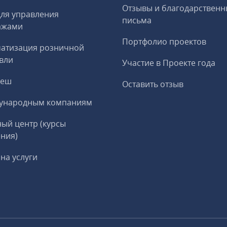
Отзывы и благодарственн
ля управления
письма
ажами
Портфолио проектов
матизация розничной
вли
Участие в Проекте года
реш
Оставить отзыв
ународным компаниям
ый центр (курсы
ния)
на услуги