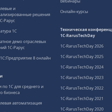
Вебинары
левые и
Онлайн-курсы
иализированные решения
1С‑Рарус
Техническая конференц
атура 1С
1C‑RarusTechDay
атное демо отраслевых
1C‑RarusTechDay 2026
ий 1С‑Рарус
1C‑RarusTechDay 2025
1С:Предприятие 8 онлайн
1C‑RarusTechDay 2024
ги
1C‑RarusTechDay 2023
и по 1С для среднего и
1C‑RarusTechDay 2022
о бизнеса
1C‑RarusTechDay 2021
левая автоматизация
1C‑RarusTechDay 2020