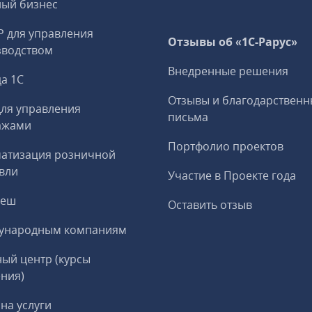
ный бизнес
P для управления
Отзывы об «1С-Рарус»
зводством
Внедренные решения
а 1С
Отзывы и благодарственн
ля управления
письма
ажами
Портфолио проектов
матизация розничной
вли
Участие в Проекте года
реш
Оставить отзыв
ународным компаниям
ый центр (курсы
ния)
на услуги