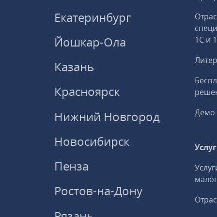
Екатеринбург
Отрас
спец
Йошкар-Ола
1С и 
Литер
Казань
Беспл
Красноярск
решен
Демо 
Нижний Новгород
Новосибирск
Услу
Пенза
Услуг
малог
Ростов-на-Дону
Отрас
Рязань