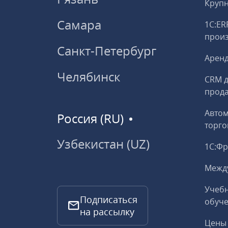
Круп
Самара
1С:ER
прои
Санкт-Петербург
Аренд
Челябинск
CRM д
прод
Авто
Россия (RU)
торго
Узбекистан (UZ)
1С:Ф
Межд
Учебн
Подписаться
обуче
на рассылку
Цены 