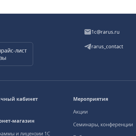
1c@rarus.ru
rarus_contact
прайс-лист
квы
чный кабинет
Мероприятия
Акции
рнет-магазин
Семинары, конференции
аммы и лицензии 1С