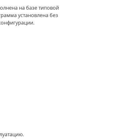
олнена на базе типовой
грамма установлена без
конфигурации.
плуатацию.