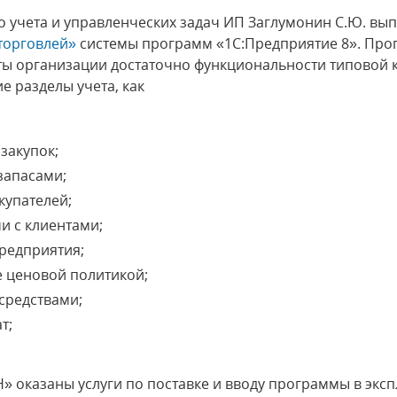
 учета и управленческих задач ИП Заглумонин С.Ю. вып
торговлей»
системы программ «1С:Предприятие 8». Про
оты организации достаточно функциональности типовой 
е разделы учета, как
закупок;
запасами;
купателей;
и с клиентами;
редприятия;
е ценовой политикой;
средствами;
т;
» оказаны услуги по поставке и вводу программы в экс