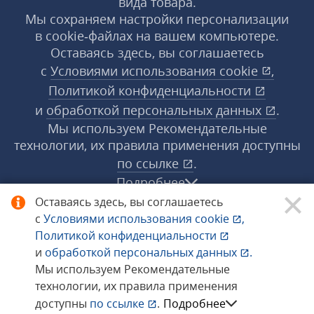
вида товара.
Мы сохраняем настройки персонализации
в cookie‑файлах на вашем компьютере.
Оставаясь здесь, вы соглашаетесь
с
Условиями использования
cookie
,
Политикой конфиденциальности
и
обработкой персональных данных
.
Мы используем Рекомендательные
технологии, их правила применения доступны
по ссылке
.
Подробнее
Оставаясь здесь, вы соглашаетесь
с
Условиями использования
cookie
,
© 1998−2026 «1С‑Рарус» ®. Все права
Политикой конфиденциальности
защищены.
и
обработкой персональных данных
.
Мы используем Рекомендательные
технологии, их правила применения
Сообщить об ошибке
доступны
по ссылке
.
Подробнее