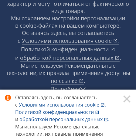
характер и могут отличаться от фактического
вида товара.
Мы сохраняем настройки персонализации
в cookie‑файлах на вашем компьютере.
Оставаясь здесь, вы соглашаетесь
с
Условиями использования
cookie
,
Политикой конфиденциальности
и
обработкой персональных данных
.
Мы используем Рекомендательные
технологии, их правила применения доступны
по ссылке
.
Подробнее
Оставаясь здесь, вы соглашаетесь
с
Условиями использования
cookie
,
© 1998−2026 «1С‑Рарус» ®. Все права
Политикой конфиденциальности
защищены.
и
обработкой персональных данных
.
Мы используем Рекомендательные
технологии, их правила применения