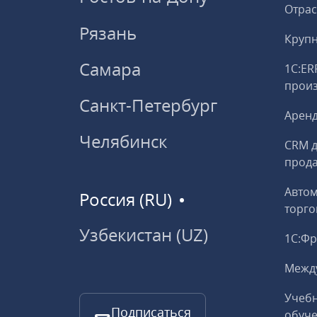
Отрас
Рязань
Круп
Самара
1С:ER
прои
Санкт-Петербург
Аренд
Челябинск
CRM д
прод
Авто
Россия (RU)
торго
Узбекистан (UZ)
1С:Ф
Межд
Учебн
Подписаться
обуче