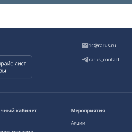
1c@rarus.ru
rarus_contact
прайс-лист
квы
чный кабинет
Мероприятия
Акции
рнет-магазин