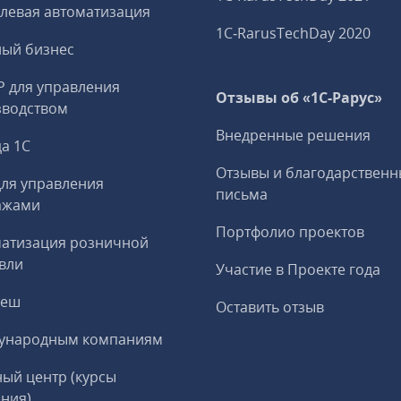
левая автоматизация
1C‑RarusTechDay 2020
ный бизнес
P для управления
Отзывы об «1С-Рарус»
зводством
Внедренные решения
а 1С
Отзывы и благодарственн
ля управления
письма
ажами
Портфолио проектов
матизация розничной
вли
Участие в Проекте года
реш
Оставить отзыв
ународным компаниям
ый центр (курсы
ния)