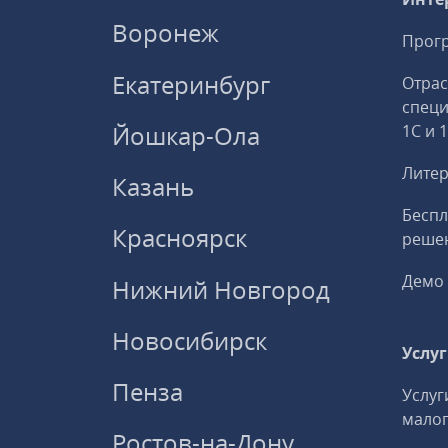
Воронеж
Прогр
Екатеринбург
Отрас
спец
Йошкар-Ола
1С и 
Литер
Казань
Беспл
Красноярск
решен
Демо 
Нижний Новгород
Новосибирск
Услу
Пенза
Услуг
малог
Ростов-на-Дону