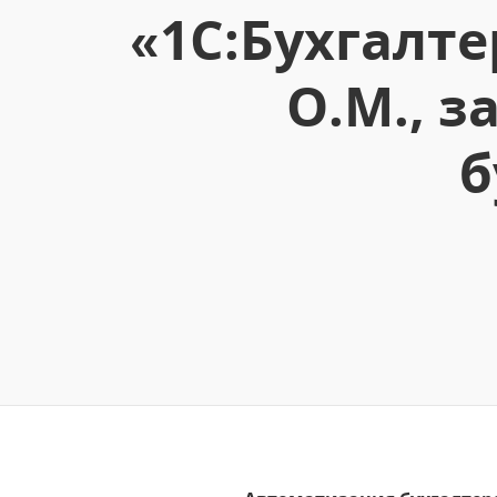
«1С:Бухгалт
О.М., 
б