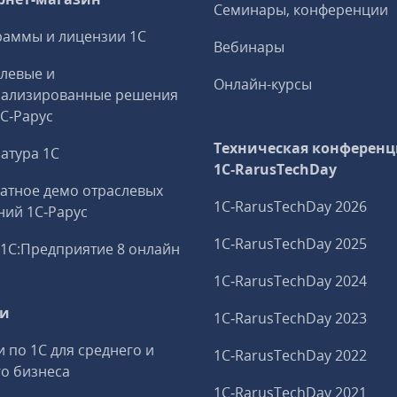
Семинары, конференции
аммы и лицензии 1С
Вебинары
левые и
Онлайн-курсы
иализированные решения
1С‑Рарус
Техническая конференц
атура 1С
1C‑RarusTechDay
атное демо отраслевых
1C‑RarusTechDay 2026
ий 1С‑Рарус
1C‑RarusTechDay 2025
1С:Предприятие 8 онлайн
1C‑RarusTechDay 2024
ги
1C‑RarusTechDay 2023
и по 1С для среднего и
1C‑RarusTechDay 2022
о бизнеса
1C‑RarusTechDay 2021