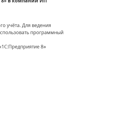
я 8» в компании ИП
го учёта. Для ведения
 использовать программный
«1С:Предприятие 8»