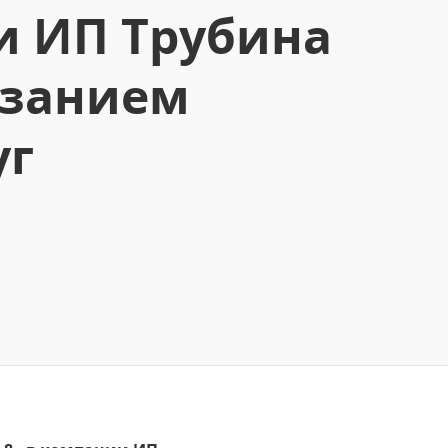
и ИП Трубина
азанием
уг