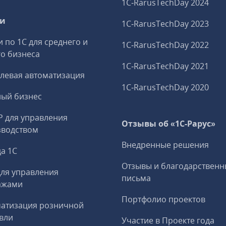
1C‑RarusTechDay 2024
ги
1C‑RarusTechDay 2023
и по 1С для среднего и
1C‑RarusTechDay 2022
о бизнеса
1C‑RarusTechDay 2021
левая автоматизация
1C‑RarusTechDay 2020
ный бизнес
P для управления
Отзывы об «1С-Рарус»
зводством
Внедренные решения
а 1С
Отзывы и благодарственн
ля управления
письма
ажами
Портфолио проектов
матизация розничной
вли
Участие в Проекте года