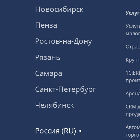
Новосибирск
Услу
Пенза
Услуг
малог
Ростов-на-Дону
Отрас
Рязань
Круп
Самара
1С:ER
прои
Санкт-Петербург
Аренд
Челябинск
CRM д
прод
Авто
Россия (RU)
торго