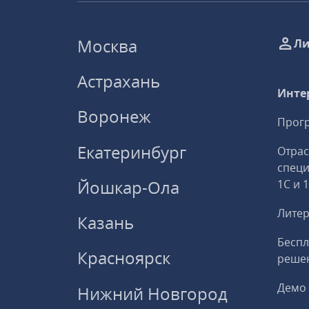
Москва
Ли
Астрахань
Инте
Воронеж
Прогр
Екатеринбург
Отрас
спец
Йошкар-Ола
1С и 
Литер
Казань
Беспл
Красноярск
решен
Демо 
Нижний Новгород