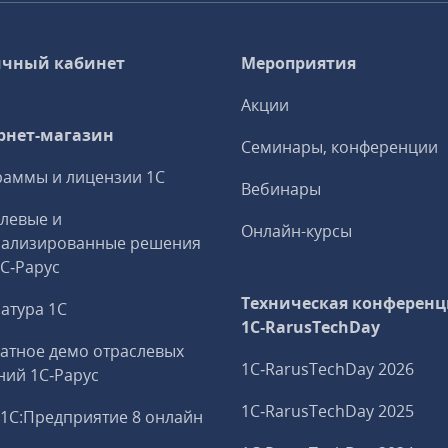
чный кабинет
Мероприятия
Акции
рнет-магазин
Семинары, конференции
аммы и лицензии 1С
Вебинары
левые и
Онлайн-курсы
иализированные решения
1С‑Рарус
Техническая конференц
атура 1С
1C‑RarusTechDay
атное демо отраслевых
1C‑RarusTechDay 2026
ий 1С‑Рарус
1C‑RarusTechDay 2025
1С:Предприятие 8 онлайн