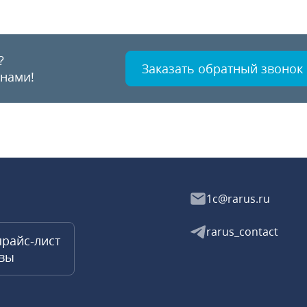
?
Заказать обратный звонок
 нами!
1c@rarus.ru
rarus_contact
прайс-лист
квы