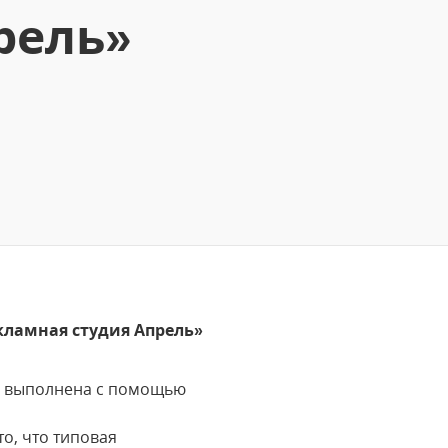
рель»
екламная студия Апрель»
та выполнена с помощью
о, что типовая