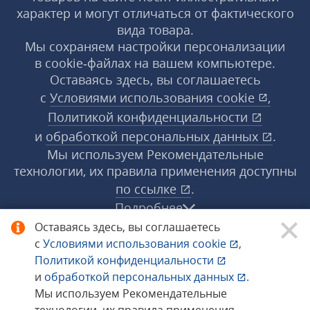
характер и могут отличаться от фактического
вида товара.
Мы сохраняем настройки персонализации
в cookie‑файлах на вашем компьютере.
Оставаясь здесь, вы соглашаетесь
с
Условиями использования
cookie
,
Политикой конфиденциальности
и
обработкой персональных данных
.
Мы используем Рекомендательные
технологии, их правила применения доступны
по ссылке
.
Подробнее
Оставаясь здесь, вы соглашаетесь
с
Условиями использования
cookie
,
© 1998−2026 «1С‑Рарус» ®. Все права
Политикой конфиденциальности
защищены.
и
обработкой персональных данных
.
Мы используем Рекомендательные