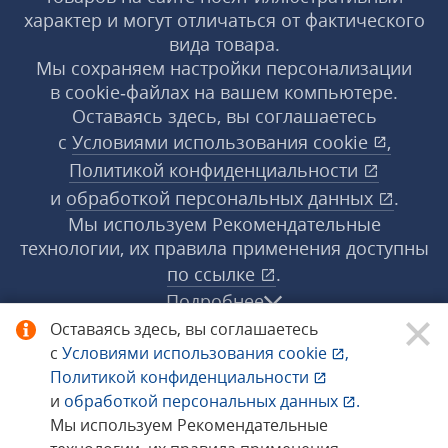
характер и могут отличаться от фактического
вида товара.
Мы сохраняем настройки персонализации
в cookie‑файлах на вашем компьютере.
Оставаясь здесь, вы соглашаетесь
с
Условиями использования
cookie
,
Политикой конфиденциальности
и
обработкой персональных данных
.
Мы используем Рекомендательные
технологии, их правила применения доступны
по ссылке
.
Подробнее
Оставаясь здесь, вы соглашаетесь
с
Условиями использования
cookie
,
© 1998−2026 «1С‑Рарус» ®. Все права
Политикой конфиденциальности
защищены.
и
обработкой персональных данных
.
Мы используем Рекомендательные