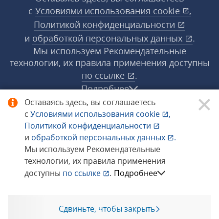
с
Условиями использования
cookie
,
Политикой конфиденциальности
и
обработкой персональных данных
.
Мы используем Рекомендательные
технологии, их правила применения доступны
по ссылке
.
Подробнее
Оставаясь здесь, вы соглашаетесь
с
Условиями использования
cookie
,
© 1998−2026 «1С‑Рарус» ®. Все права
Политикой конфиденциальности
защищены.
и
обработкой персональных данных
.
Мы используем Рекомендательные
технологии, их правила применения
Сообщить об ошибке
доступны
по ссылке
.
Подробнее
Сдвиньте, чтобы закрыть
Позвоните мне