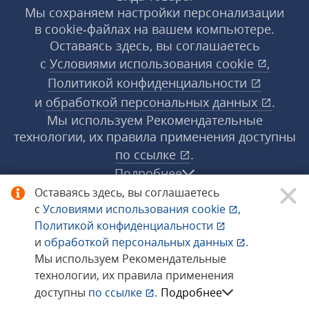
Мы сохраняем настройки персонализации
в cookie‑файлах на вашем компьютере.
Оставаясь здесь, вы соглашаетесь
с
Условиями использования
cookie
,
Политикой конфиденциальности
и
обработкой персональных данных
.
Мы используем Рекомендательные
технологии, их правила применения доступны
по ссылке
.
Подробнее
Оставаясь здесь, вы соглашаетесь
с
Условиями использования
cookie
,
© 1998−2026 «1С‑Рарус» ®. Все права
Политикой конфиденциальности
защищены.
и
обработкой персональных данных
.
Мы используем Рекомендательные
технологии, их правила применения
Сообщить об ошибке
доступны
по ссылке
.
Подробнее