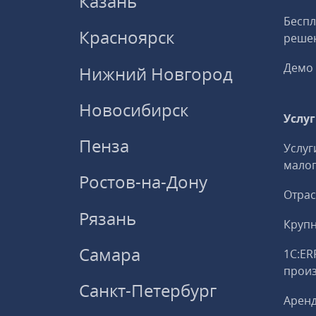
Казань
Беспл
Красноярск
решен
Демо 
Нижний Новгород
Новосибирск
Услу
Пенза
Услуг
малог
Ростов-на-Дону
Отрас
Рязань
Круп
Самара
1С:ER
прои
Санкт-Петербург
Аренд