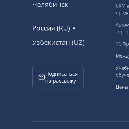
Челябинск
CRM д
прод
Авто
Россия (RU)
торго
Узбекистан (UZ)
1С:Ф
Межд
Учебн
Подписаться
обуче
на рассылку
Цены 