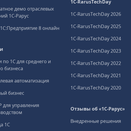
1C‑RarusTechDay
атное демо отраслевых
1C‑RarusTechDay 2026
ий 1С‑Рарус
1C‑RarusTechDay 2025
1С:Предприятие 8 онлайн
1C‑RarusTechDay 2024
ги
1C‑RarusTechDay 2023
и по 1С для среднего и
1C‑RarusTechDay 2022
о бизнеса
1C‑RarusTechDay 2021
левая автоматизация
1C‑RarusTechDay 2020
ный бизнес
P для управления
Отзывы об «1С-Рарус»
зводством
Внедренные решения
а 1С