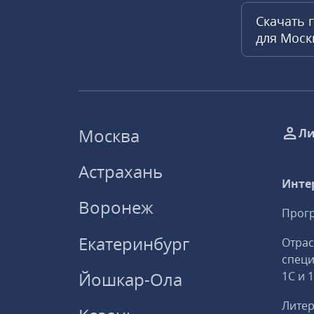
Скачать 
для Мос
Москва
Ли
Астрахань
Инте
Воронеж
Прогр
Екатеринбург
Отрас
спец
Йошкар-Ола
1С и 
Литер