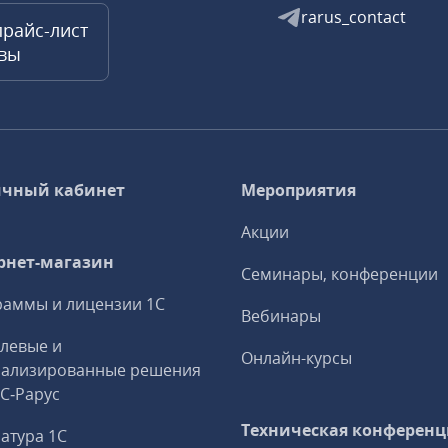
rarus_contact
прайс-лист
квы
чный кабинет
Мероприятия
Акции
рнет-магазин
Семинары, конференции
аммы и лицензии 1С
Вебинары
левые и
Онлайн-курсы
иализированные решения
1С‑Рарус
Техническая конференц
атура 1С