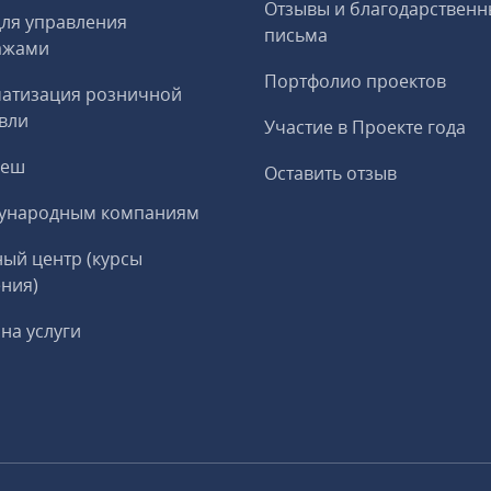
Отзывы и благодарственн
ля управления
письма
ажами
Портфолио проектов
матизация розничной
вли
Участие в Проекте года
реш
Оставить отзыв
ународным компаниям
ый центр (курсы
ния)
на услуги