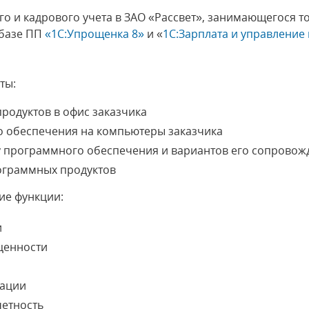
го и кадрового учета в ЗАО «Рассвет», занимающегося 
 базе ПП
«1С:Упрощенка 8»
и «
1С:Зарплата и управление
ты:
родуктов в офис заказчика
о обеспечения на компьютеры заказчика
у программного обеспечения и вариантов его сопровож
ограммных продуктов
ие функции:
и
ценности
рации
четность