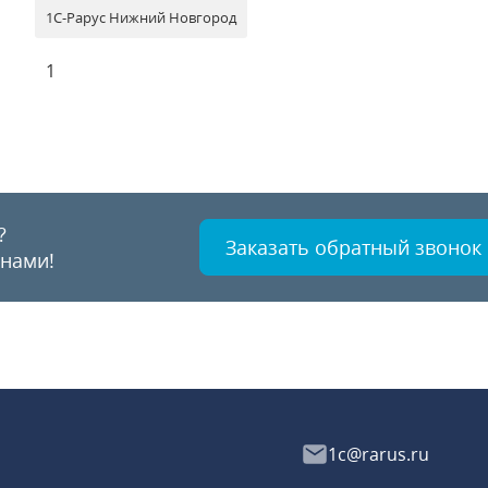
1С-Рарус Нижний Новгород
1
?
Заказать обратный звонок
 нами!
1c@rarus.ru