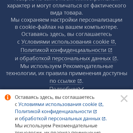
характер и могут отличаться от фактического
вида товара.
Мы сохраняем настройки персонализации
в cookie‑файлах на вашем компьютере.
Оставаясь здесь, вы соглашаетесь
с
Условиями использования
cookie
,
Политикой конфиденциальности
и
обработкой персональных данных
.
Мы используем Рекомендательные
технологии, их правила применения доступны
по ссылке
.
Подробнее
Оставаясь здесь, вы соглашаетесь
с
Условиями использования
cookie
,
© 1998−2026 «1С‑Рарус» ®. Все права
Политикой конфиденциальности
защищены.
и
обработкой персональных данных
.
Мы используем Рекомендательные
технологии, их правила применения