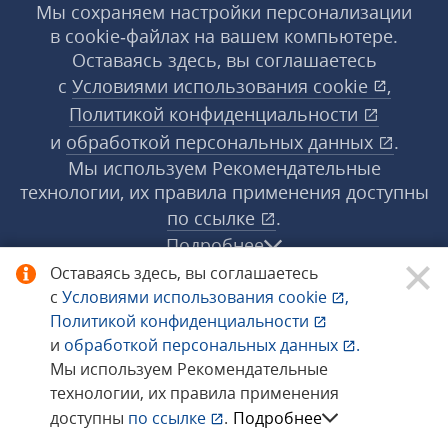
Мы сохраняем настройки персонализации
в cookie‑файлах на вашем компьютере.
Оставаясь здесь, вы соглашаетесь
с
Условиями использования
cookie
,
Политикой конфиденциальности
и
обработкой персональных данных
.
Мы используем Рекомендательные
технологии, их правила применения доступны
по ссылке
.
Подробнее
Оставаясь здесь, вы соглашаетесь
с
Условиями использования
cookie
,
© 1998−2026 «1С‑Рарус» ®. Все права
Политикой конфиденциальности
защищены.
и
обработкой персональных данных
.
Мы используем Рекомендательные
технологии, их правила применения
Сообщить об ошибке
доступны
по ссылке
.
Подробнее