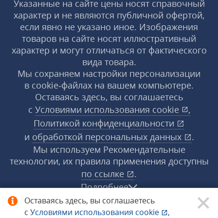
Указанные на сайте цены носят справочный
характер и не являются публичной офертой,
если явно не указано иное. Изображения
товаров на сайте носят иллюстративный
характер и могут отличаться от фактического
вида товара.
Мы сохраняем настройки персонализации
в cookie‑файлах на вашем компьютере.
Оставаясь здесь, вы соглашаетесь
с
Условиями использования
cookie
,
Политикой конфиденциальности
и
обработкой персональных данных
.
Мы используем Рекомендательные
технологии, их правила применения доступны
по ссылке
.
Подробнее
Оставаясь здесь, вы соглашаетесь
с
Условиями использования
cookie
,
© 1998−2026 «1С‑Рарус» ®. Все права