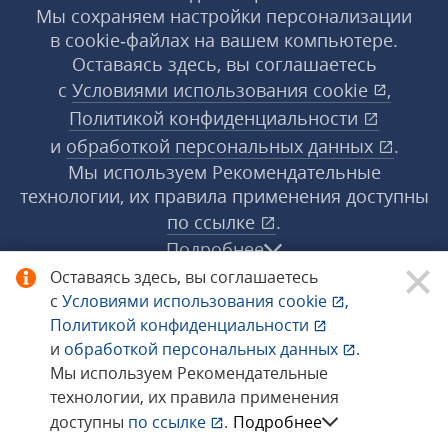
Мы сохраняем настройки персонализации
в cookie‑файлах на вашем компьютере.
Оставаясь здесь, вы соглашаетесь
с
Условиями использования
cookie
,
Политикой конфиденциальности
и
обработкой персональных данных
.
Мы используем Рекомендательные
технологии, их правила применения доступны
по ссылке
.
Подробнее
Оставаясь здесь, вы соглашаетесь
с
Условиями использования
cookie
,
© 1998−2026 «1С‑Рарус» ®. Все права
Политикой конфиденциальности
защищены.
и
обработкой персональных данных
.
Мы используем Рекомендательные
технологии, их правила применения
Сообщить об ошибке
доступны
по ссылке
.
Подробнее