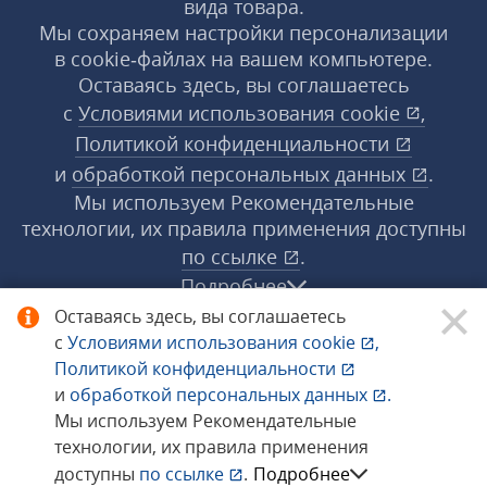
вида товара.
Мы сохраняем настройки персонализации
в cookie‑файлах на вашем компьютере.
Оставаясь здесь, вы соглашаетесь
с
Условиями использования
cookie
,
Политикой конфиденциальности
и
обработкой персональных данных
.
Мы используем Рекомендательные
технологии, их правила применения доступны
по ссылке
.
Подробнее
Оставаясь здесь, вы соглашаетесь
с
Условиями использования
cookie
,
© 1998−2026 «1С‑Рарус» ®. Все права
Политикой конфиденциальности
защищены.
и
обработкой персональных данных
.
Мы используем Рекомендательные
технологии, их правила применения
Сообщить об ошибке
доступны
по ссылке
.
Подробнее