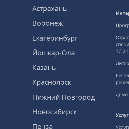
Астрахань
Инте
Воронеж
Прогр
Екатеринбург
Отрас
спец
Йошкар-Ола
1С и 
Литер
Казань
Беспл
Красноярск
решен
Демо 
Нижний Новгород
Новосибирск
Услу
Пенза
Услуг