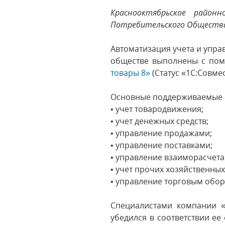
Краснооктябрьское район
Потребительского Общества
Автоматизация учета и упр
обществе выполнены с по
товары 8»
(Статус «1С:Совм
Основные поддерживаемые 
• учет товародвижения;
• учет денежных средств;
• управление продажами;
• управление поставками;
• управление взаиморасчета
• учет прочих хозяйственны
• управление торговым обо
Специалистами компании «
убедился в соответствии е