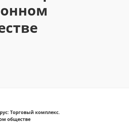
йонном
естве
рус: Торговый комплекс.
ком обществе