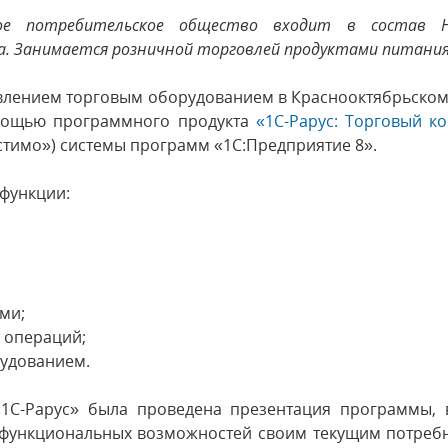
ное потребительское общество входит в состав Н
. Занимается розничной торговлей продуктами питания
авлением торговым оборудованием в Краснооктябрьско
мощью программного продукта
«1С-Рарус: Торговый к
естимо») системы программ «1С:Предприятие 8».
функции:
ми;
х операций;
рудованием.
1С-Рарус» была проведена презентация программы, 
е функциональных возможностей своим текущим потреб