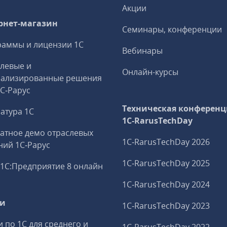
Акции
рнет-магазин
Семинары, конференции
аммы и лицензии 1С
Вебинары
левые и
Онлайн-курсы
иализированные решения
1С‑Рарус
Техническая конференц
атура 1С
1C‑RarusTechDay
атное демо отраслевых
1C‑RarusTechDay 2026
ий 1С‑Рарус
1C‑RarusTechDay 2025
1С:Предприятие 8 онлайн
1C‑RarusTechDay 2024
ги
1C‑RarusTechDay 2023
и по 1С для среднего и