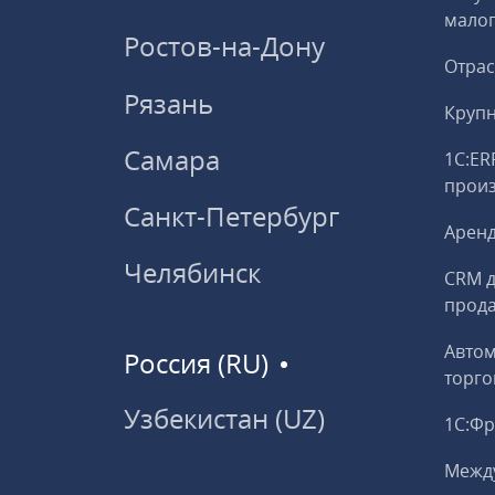
малог
Ростов-на-Дону
Отрас
Рязань
Круп
Самара
1С:ER
прои
Санкт-Петербург
Аренд
Челябинск
CRM д
прод
Авто
Россия (RU)
торго
Узбекистан (UZ)
1С:Ф
Межд