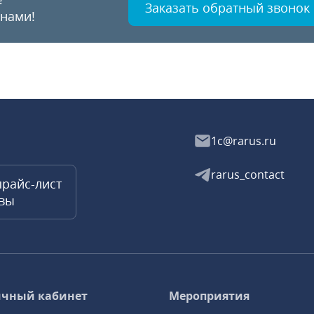
Заказать обратный звонок
 нами!
1c@rarus.ru
rarus_contact
прайс-лист
квы
чный кабинет
Мероприятия