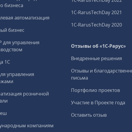
1C‑RarusTechDay 2022
о бизнеса
1C‑RarusTechDay 2021
левая автоматизация
1C‑RarusTechDay 2020
ный бизнес
P для управления
Отзывы об «1С-Рарус»
зводством
Внедренные решения
а 1С
Отзывы и благодарственн
ля управления
письма
ажами
Портфолио проектов
матизация розничной
вли
Участие в Проекте года
реш
Оставить отзыв
ународным компаниям