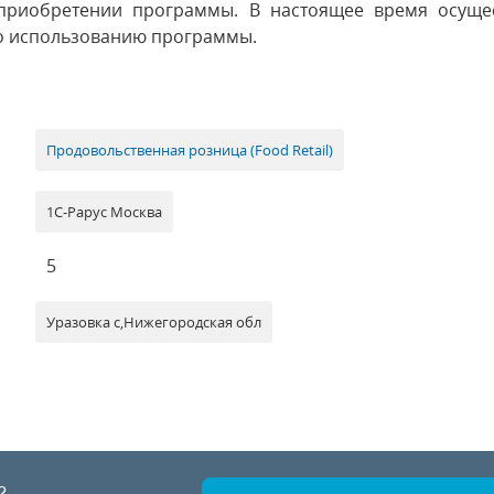
риобретении программы. В настоящее время осущес
о использованию программы.
Продовольственная розница (Food Retail)
1С-Рарус Москва
5
Уразовка c,Нижегородская обл
?