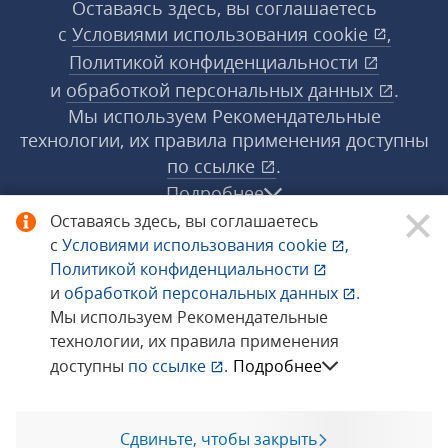
Оставаясь здесь, вы соглашаетесь
с
Условиями использования
cookie
,
Политикой конфиденциальности
и
обработкой персональных данных
.
Мы используем Рекомендательные
технологии, их правила применения доступны
по ссылке
.
Подробнее
Оставаясь здесь, вы соглашаетесь
с
Условиями использования
cookie
,
© 1998−2026 «1С‑Рарус» ®. Все права
Политикой конфиденциальности
защищены.
и
обработкой персональных данных
.
Мы используем Рекомендательные
технологии, их правила применения
Сообщить об ошибке
доступны
по ссылке
.
Подробнее
Сдвиньте, чтобы закрыть
Позвоните мне