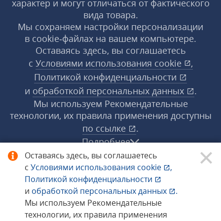
характер и могут отличаться от фактического
вида товара.
Мы сохраняем настройки персонализации
в cookie‑файлах на вашем компьютере.
Оставаясь здесь, вы соглашаетесь
с
Условиями использования
cookie
,
Политикой конфиденциальности
и
обработкой персональных данных
.
Мы используем Рекомендательные
технологии, их правила применения доступны
по ссылке
.
Подробнее
Оставаясь здесь, вы соглашаетесь
с
Условиями использования
cookie
,
© 1998−2026 «1С‑Рарус» ®. Все права
Политикой конфиденциальности
защищены.
и
обработкой персональных данных
.
Мы используем Рекомендательные
технологии, их правила применения
Сообщить об ошибке