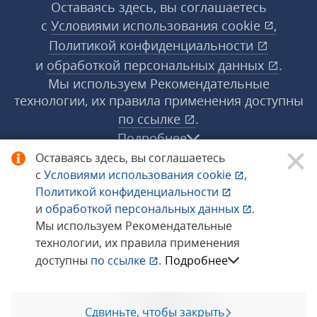
Оставаясь здесь, вы соглашаетесь
с
Условиями использования
cookie
,
Политикой конфиденциальности
и
обработкой персональных данных
.
Мы используем Рекомендательные
технологии, их правила применения доступны
по ссылке
.
Подробнее
Оставаясь здесь, вы соглашаетесь
с
Условиями использования
cookie
,
© 1998−2026 «1С‑Рарус» ®. Все права
Политикой конфиденциальности
защищены.
и
обработкой персональных данных
.
Мы используем Рекомендательные
технологии, их правила применения
Сообщить об ошибке
доступны
по ссылке
.
Подробнее
Сдвиньте, чтобы закрыть
Позвоните мне