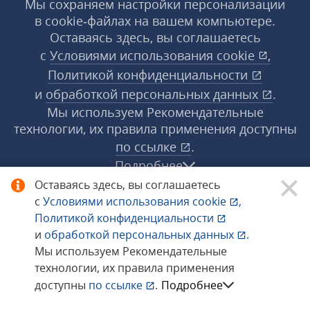
Мы сохраняем настройки персонализации
в cookie‑файлах на вашем компьютере.
Оставаясь здесь, вы соглашаетесь
с
Условиями использования
cookie
,
Политикой конфиденциальности
и
обработкой персональных данных
.
Мы используем Рекомендательные
технологии, их правила применения доступны
по ссылке
.
Подробнее
Оставаясь здесь, вы соглашаетесь
с
Условиями использования
cookie
,
© 1998−2026 «1С‑Рарус» ®. Все права
Политикой конфиденциальности
защищены.
и
обработкой персональных данных
.
Мы используем Рекомендательные
технологии, их правила применения
Сообщить об ошибке
доступны
по ссылке
.
Подробнее