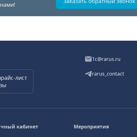
Заказать обратный звонок
 нами!
1c@rarus.ru
rarus_contact
прайс-лист
квы
чный кабинет
Мероприятия