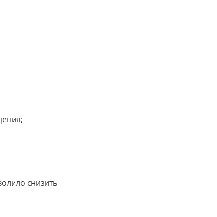
дения;
волило снизить