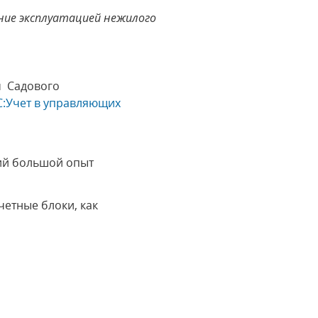
ние
эксплуатацией нежилого
м Садового
С:Учет в управляющих
щий большой опыт
етные блоки, как