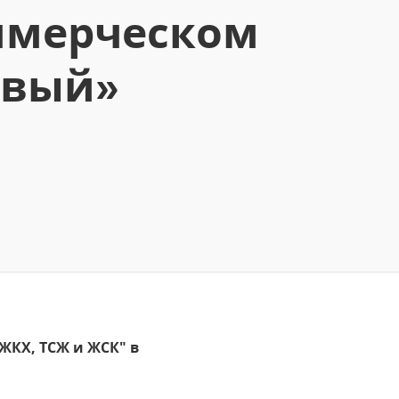
ммерческом
евый»
ЖКХ, ТСЖ и ЖСК" в