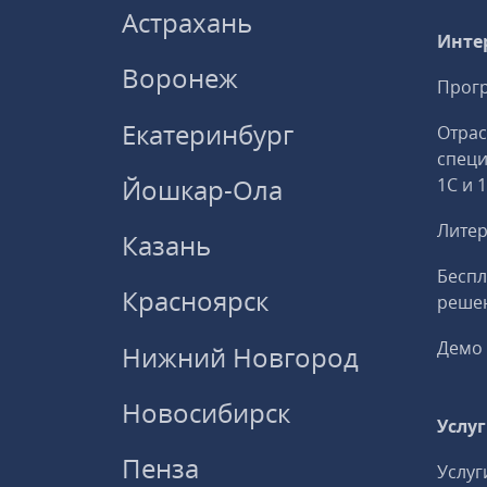
Астрахань
Инте
Воронеж
Прогр
Екатеринбург
Отрас
спец
Йошкар-Ола
1С и 
Литер
Казань
Беспл
Красноярск
решен
Демо 
Нижний Новгород
Новосибирск
Услу
Пенза
Услуг