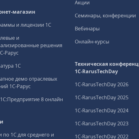
Акции
рнет-магазин
Семинары, конференции
аммы и лицензии 1С
Вебинары
левые и
Онлайн-курсы
иализированные решения
1С‑Рарус
Техническая конференц
атура 1С
1C‑RarusTechDay
атное демо отраслевых
1C‑RarusTechDay 2026
ий 1С‑Рарус
1C‑RarusTechDay 2025
1С:Предприятие 8 онлайн
1C‑RarusTechDay 2024
ги
1C‑RarusTechDay 2023
и по 1С для среднего и
1C‑RarusTechDay 2022