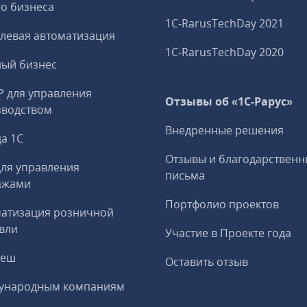
о бизнеса
1C‑RarusTechDay 2021
левая автоматизация
1C‑RarusTechDay 2020
ный бизнес
P для управления
Отзывы об «1С-Рарус»
зводством
Внедренные решения
а 1С
Отзывы и благодарственн
ля управления
письма
ажами
Портфолио проектов
матизация розничной
вли
Участие в Проекте года
реш
Оставить отзыв
ународным компаниям