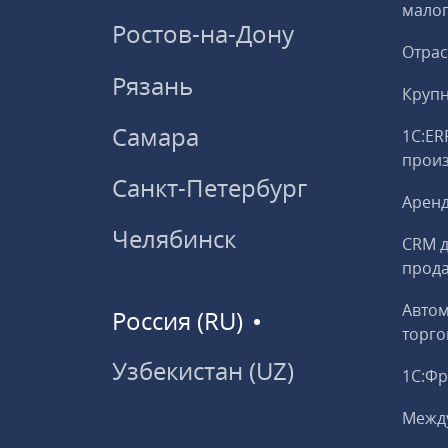
малог
Ростов-на-Дону
Отрас
Рязань
Круп
Самара
1С:ER
прои
Санкт-Петербург
Аренд
Челябинск
CRM д
прод
Авто
Россия (RU)
торго
Узбекистан (UZ)
1С:Ф
Межд