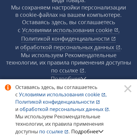
вида товара.
Мы сохраняем настройки персонализации
в cookie‑файлах на вашем компьютере.
Оставаясь здесь, вы соглашаетесь
с
Условиями использования
cookie
,
Политикой конфиденциальности
и
обработкой персональных данных
.
Мы используем Рекомендательные
технологии, их правила применения доступны
по ссылке
.
Подробнее
Оставаясь здесь, вы соглашаетесь
с
Условиями использования
cookie
,
© 1998−2026 «1С‑Рарус» ®. Все права
Политикой конфиденциальности
защищены.
и
обработкой персональных данных
.
Мы используем Рекомендательные
технологии, их правила применения
Сообщить об ошибке
доступны
по ссылке
.
Подробнее