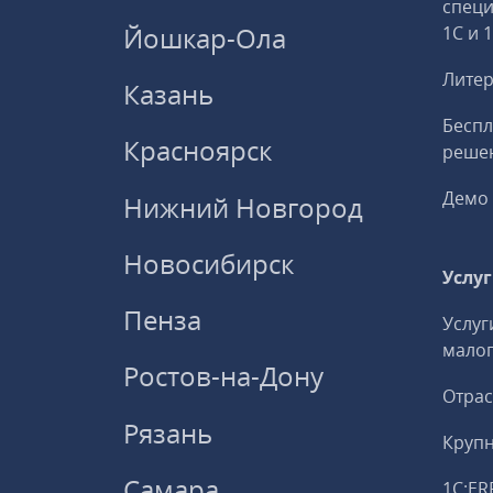
спец
Йошкар-Ола
1С и 
Литер
Казань
Беспл
Красноярск
решен
Демо 
Нижний Новгород
Новосибирск
Услу
Пенза
Услуг
малог
Ростов-на-Дону
Отрас
Рязань
Круп
Самара
1С:ER