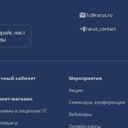
1c@rarus.ru
rarus_contact
прайс-лист
квы
чный кабинет
Мероприятия
Акции
рнет-магазин
Семинары, конференции
аммы и лицензии 1С
Вебинары
левые и
Онлайн-курсы