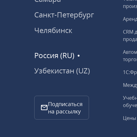
прои
Санкт-Петербург
Аренд
Челябинск
CRM д
прод
Авто
Россия (RU)
торго
Узбекистан (UZ)
1С:Ф
Межд
Учебн
Подписаться
обуче
на рассылку
Цены 