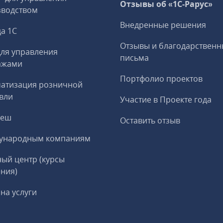
Отзывы об «1С-Рарус»
зводством
Внедренные решения
а 1С
Отзывы и благодарственн
ля управления
письма
ажами
Портфолио проектов
матизация розничной
вли
Участие в Проекте года
реш
Оставить отзыв
ународным компаниям
ый центр (курсы
ния)
на услуги