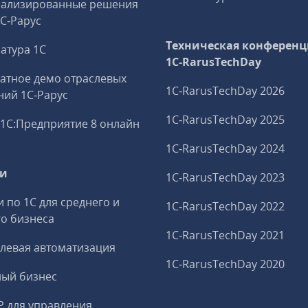
иализированные решения
1С‑Рарус
Техническая конференц
атура 1С
1C‑RarusTechDay
атное демо отраслевых
1C‑RarusTechDay 2026
ий 1С‑Рарус
1C‑RarusTechDay 2025
1С:Предприятие 8 онлайн
1C‑RarusTechDay 2024
ги
1C‑RarusTechDay 2023
и по 1С для среднего и
1C‑RarusTechDay 2022
о бизнеса
1C‑RarusTechDay 2021
левая автоматизация
1C‑RarusTechDay 2020
ный бизнес
P для управления