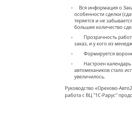
Вся информация о Заказ
особенности сделки (сда
теряется и не забывает
большее количество сде
Прозрачность работы. Р
заказ, и у кого из менед
Формируется воронка п
Настроен календарь за
автомехаников стало ис
увеличилось.
Руководство «Орехово-Авто
работа с ВЦ "1С-Рарус" про