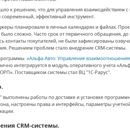
шло к решению, что для управления взаимодействием с
 современный, эффективный инструмент.
жеры планировали в личных календарях и файлах. Прок
 было сложно. Часто срок от первичного обращения, д
ись контакты покупателей, не были зафиксированы озву
ия. Решением проблем стало внедрение CRM-системы.
у программы
«Альфа-Авто: Управление взаимоотношениям
ганично интегрируется в модуль оперативного учета «Альф
КОРП». Поставщиком системы стал ВЦ "1С-Рарус".
.
" выполнены работы по доставке и установке программн
она, настроены права и интерфейсы, параметры учетно
мации.
ения CRM-системы.