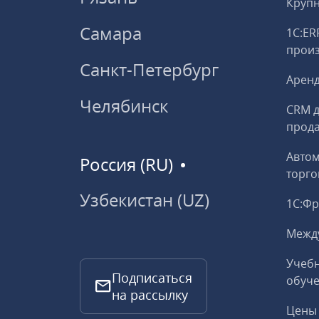
Круп
Самара
1С:ER
прои
Санкт-Петербург
Аренд
Челябинск
CRM д
прод
Авто
Россия (RU)
торго
Узбекистан (UZ)
1С:Ф
Межд
Учебн
Подписаться
обуче
на рассылку
Цены 