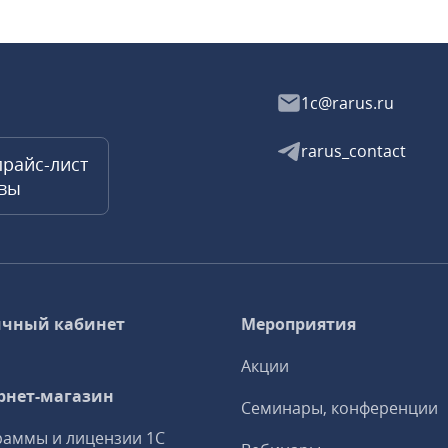
1c@rarus.ru
rarus_contact
прайс-лист
квы
чный кабинет
Мероприятия
Акции
рнет-магазин
Семинары, конференции
аммы и лицензии 1С