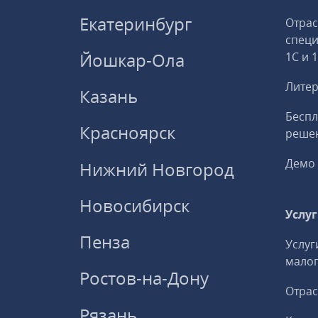
Екатеринбург
Отрас
спец
Йошкар-Ола
1С и 
Литер
Казань
Беспл
Красноярск
решен
Демо 
Нижний Новгород
Новосибирск
Услу
Пенза
Услуг
малог
Ростов-на-Дону
Отрас
Рязань