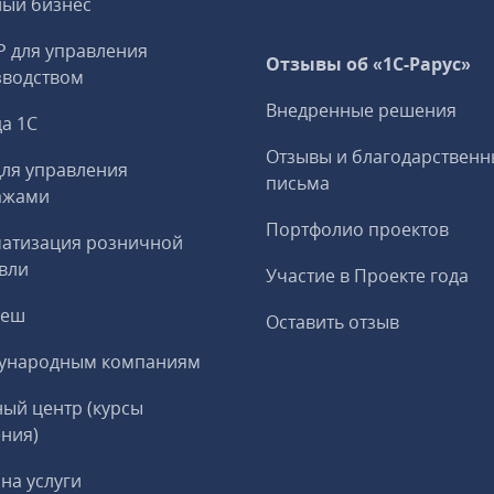
ный бизнес
P для управления
Отзывы об «1С-Рарус»
зводством
Внедренные решения
а 1С
Отзывы и благодарственн
ля управления
письма
ажами
Портфолио проектов
матизация розничной
вли
Участие в Проекте года
реш
Оставить отзыв
ународным компаниям
ый центр (курсы
ния)
на услуги