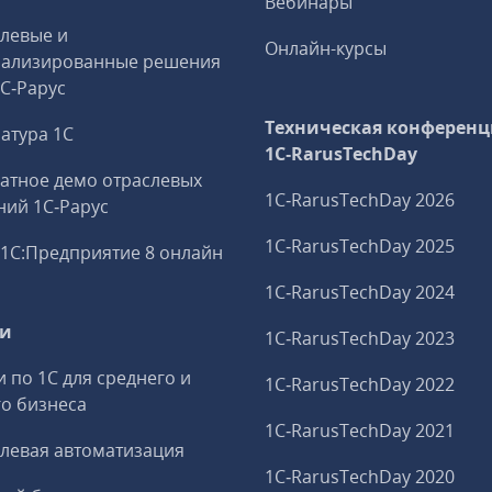
Вебинары
левые и
Онлайн-курсы
иализированные решения
1С‑Рарус
Техническая конференц
атура 1С
1C‑RarusTechDay
атное демо отраслевых
1C‑RarusTechDay 2026
ий 1С‑Рарус
1C‑RarusTechDay 2025
1С:Предприятие 8 онлайн
1C‑RarusTechDay 2024
ги
1C‑RarusTechDay 2023
и по 1С для среднего и
1C‑RarusTechDay 2022
о бизнеса
1C‑RarusTechDay 2021
левая автоматизация
1C‑RarusTechDay 2020