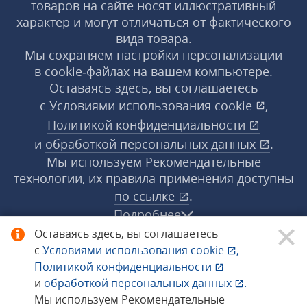
товаров на сайте носят иллюстративный
характер и могут отличаться от фактического
вида товара.
Мы сохраняем настройки персонализации
в cookie‑файлах на вашем компьютере.
Оставаясь здесь, вы соглашаетесь
с
Условиями использования
cookie
,
Политикой конфиденциальности
и
обработкой персональных данных
.
Мы используем Рекомендательные
технологии, их правила применения доступны
по ссылке
.
Подробнее
Оставаясь здесь, вы соглашаетесь
с
Условиями использования
cookie
,
© 1998−2026 «1С‑Рарус» ®. Все права
Политикой конфиденциальности
защищены.
и
обработкой персональных данных
.
Мы используем Рекомендательные