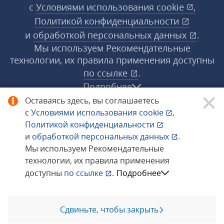
с
Условиями использования
cookie
,
Политикой конфиденциальности
и
обработкой персональных данных
.
Мы используем Рекомендательные
технологии, их правила применения доступны
по ссылке
.
Подробнее
Оставаясь здесь, вы соглашаетесь
с
Условиями использования
cookie
,
© 1998−2026 «1С‑Рарус» ®. Все права
Политикой конфиденциальности
защищены.
и
обработкой персональных данных
.
Мы используем Рекомендательные
технологии, их правила применения
Сообщить об ошибке
доступны
по ссылке
.
Подробнее
Сдвиньте, чтобы закрыть
Позвоните мне