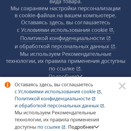
вида товара.
Мы сохраняем настройки персонализации
в cookie‑файлах на вашем компьютере.
Оставаясь здесь, вы соглашаетесь
с
Условиями использования
cookie
,
Политикой конфиденциальности
и
обработкой персональных данных
.
Мы используем Рекомендательные
технологии, их правила применения доступны
по ссылке
.
Подробнее
Оставаясь здесь, вы соглашаетесь
с
Условиями использования
cookie
,
© 1998−2026 «1С‑Рарус» ®. Все права
Политикой конфиденциальности
защищены.
и
обработкой персональных данных
.
Мы используем Рекомендательные
технологии, их правила применения
Сообщить об ошибке
доступны
по ссылке
.
Подробнее