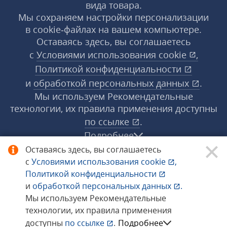
вида товара.
Мы сохраняем настройки персонализации
в cookie‑файлах на вашем компьютере.
Оставаясь здесь, вы соглашаетесь
с
Условиями использования
cookie
,
Политикой конфиденциальности
и
обработкой персональных данных
.
Мы используем Рекомендательные
технологии, их правила применения доступны
по ссылке
.
Подробнее
Оставаясь здесь, вы соглашаетесь
с
Условиями использования
cookie
,
© 1998−2026 «1С‑Рарус» ®. Все права
Политикой конфиденциальности
защищены.
и
обработкой персональных данных
.
Мы используем Рекомендательные
технологии, их правила применения
Сообщить об ошибке
доступны
по ссылке
.
Подробнее