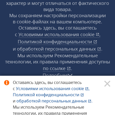
характер и могут отличаться от фактического
вида товара.
Мы сохраняем настройки персонализации
в cookie‑файлах на вашем компьютере.
Оставаясь здесь, вы соглашаетесь
с
Условиями использования
cookie
,
Политикой конфиденциальности
и
обработкой персональных данных
.
Мы используем Рекомендательные
технологии, их правила применения доступны
по ссылке
.
Подробнее
Оставаясь здесь, вы соглашаетесь
с
Условиями использования
cookie
,
© 1998−2026 «1С‑Рарус» ®. Все права
Политикой конфиденциальности
защищены.
и
обработкой персональных данных
.
Мы используем Рекомендательные
технологии, их правила применения