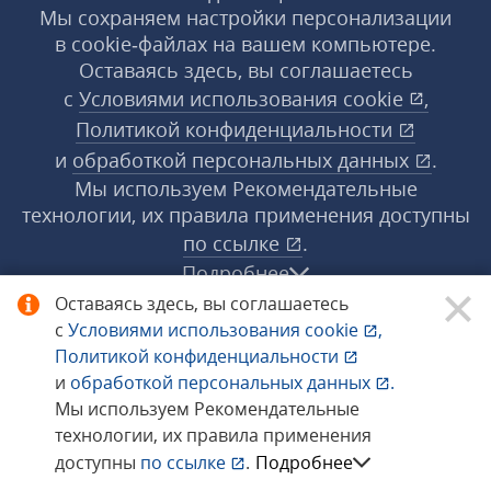
Мы сохраняем настройки персонализации
в cookie‑файлах на вашем компьютере.
Оставаясь здесь, вы соглашаетесь
с
Условиями использования
cookie
,
Политикой конфиденциальности
и
обработкой персональных данных
.
Мы используем Рекомендательные
технологии, их правила применения доступны
по ссылке
.
Подробнее
Оставаясь здесь, вы соглашаетесь
с
Условиями использования
cookie
,
© 1998−2026 «1С‑Рарус» ®. Все права
Политикой конфиденциальности
защищены.
и
обработкой персональных данных
.
Мы используем Рекомендательные
технологии, их правила применения
Сообщить об ошибке
доступны
по ссылке
.
Подробнее