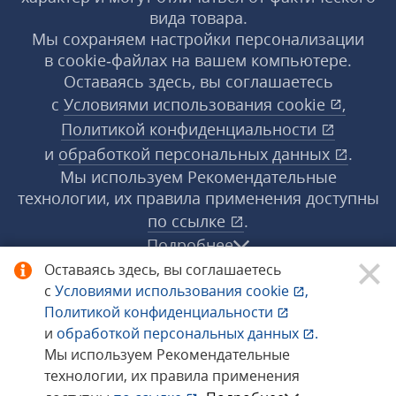
вида товара.
Мы сохраняем настройки персонализации
в cookie‑файлах на вашем компьютере.
Оставаясь здесь, вы соглашаетесь
с
Условиями использования
cookie
,
Политикой конфиденциальности
и
обработкой персональных данных
.
Мы используем Рекомендательные
технологии, их правила применения доступны
по ссылке
.
Подробнее
Оставаясь здесь, вы соглашаетесь
с
Условиями использования
cookie
,
© 1998−2026 «1С‑Рарус» ®. Все права
Политикой конфиденциальности
защищены.
и
обработкой персональных данных
.
Мы используем Рекомендательные
технологии, их правила применения
Сообщить об ошибке