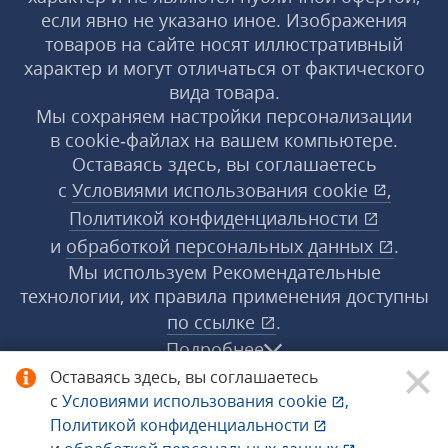
если явно не указано иное. Изображения
товаров на сайте носят иллюстративный
характер и могут отличаться от фактического
вида товара.
Мы сохраняем настройки персонализации
в cookie‑файлах на вашем компьютере.
Оставаясь здесь, вы соглашаетесь
с
Условиями использования
cookie
,
Политикой конфиденциальности
и
обработкой персональных данных
.
Мы используем Рекомендательные
технологии, их правила применения доступны
по ссылке
.
Подробнее
Оставаясь здесь, вы соглашаетесь
с
Условиями использования
cookie
,
© 1998−2026 «1С‑Рарус» ®. Все права
Политикой конфиденциальности
защищены.