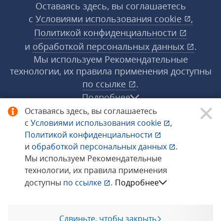
Оставаясь здесь, вы соглашаетесь
с
Условиями использования
cookie
,
Политикой конфиденциальности
и
обработкой персональных данных
.
Мы используем Рекомендательные
технологии, их правила применения доступны
по ссылке
.
Подробнее
Оставаясь здесь, вы соглашаетесь
с
Условиями использования
cookie
,
© 1998−2026 «1С‑Рарус» ®. Все права
Политикой конфиденциальности
защищены.
и
обработкой персональных данных
.
Мы используем Рекомендательные
технологии, их правила применения
Сообщить об ошибке
доступны
по ссылке
.
Подробнее
Сдвиньте, чтобы закрыть
Позвоните мне