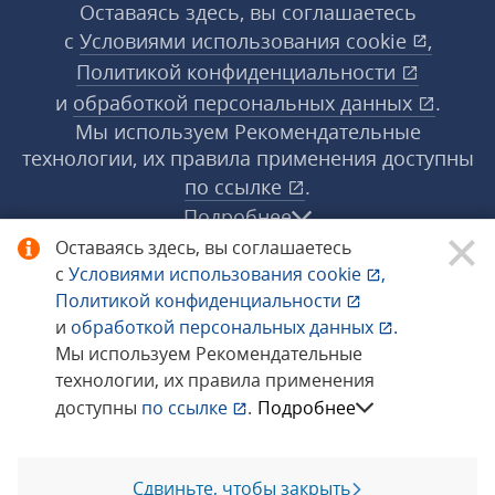
Оставаясь здесь, вы соглашаетесь
с
Условиями использования
cookie
,
Политикой конфиденциальности
и
обработкой персональных данных
.
Мы используем Рекомендательные
технологии, их правила применения доступны
по ссылке
.
Подробнее
Оставаясь здесь, вы соглашаетесь
с
Условиями использования
cookie
,
© 1998−2026 «1С‑Рарус» ®. Все права
Политикой конфиденциальности
защищены.
и
обработкой персональных данных
.
Мы используем Рекомендательные
технологии, их правила применения
Сообщить об ошибке
доступны
по ссылке
.
Подробнее
Сдвиньте, чтобы закрыть
Позвоните мне