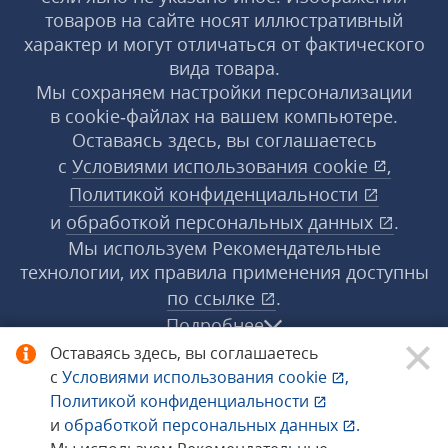
товаров на сайте носят иллюстративный
характер и могут отличаться от фактического
вида товара.
Мы сохраняем настройки персонализации
в cookie‑файлах на вашем компьютере.
Оставаясь здесь, вы соглашаетесь
с
Условиями использования
cookie
,
Политикой конфиденциальности
и
обработкой персональных данных
.
Мы используем Рекомендательные
технологии, их правила применения доступны
по ссылке
.
Подробнее
Оставаясь здесь, вы соглашаетесь
с
Условиями использования
cookie
,
© 1998−2026 «1С‑Рарус» ®. Все права
Политикой конфиденциальности
защищены.
и
обработкой персональных данных
.