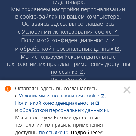
вида товара.
Мы сохраняем настройки персонализации
в cookie‑файлах на вашем компьютере.
Оставаясь здесь, вы соглашаетесь
с
Условиями использования
cookie
,
Политикой конфиденциальности
и
обработкой персональных данных
.
Мы используем Рекомендательные
технологии, их правила применения доступны
по ссылке
.
Подробнее
Оставаясь здесь, вы соглашаетесь
с
Условиями использования
cookie
,
© 1998−2026 «1С‑Рарус» ®. Все права
Политикой конфиденциальности
защищены.
и
обработкой персональных данных
.
Мы используем Рекомендательные
технологии, их правила применения
Сообщить об ошибке
доступны
по ссылке
.
Подробнее