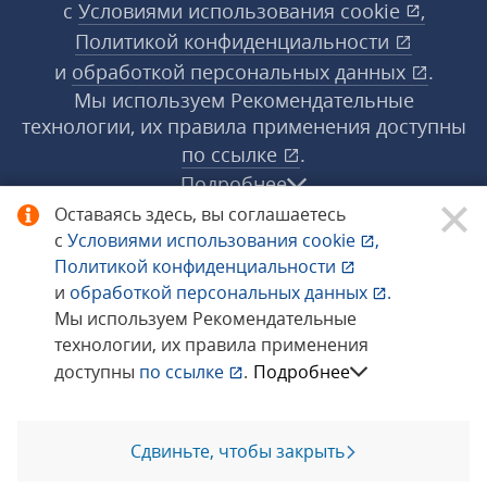
с
Условиями использования
cookie
,
Политикой конфиденциальности
и
обработкой персональных данных
.
Мы используем Рекомендательные
технологии, их правила применения доступны
по ссылке
.
Подробнее
Оставаясь здесь, вы соглашаетесь
с
Условиями использования
cookie
,
© 1998−2026 «1С‑Рарус» ®. Все права
Политикой конфиденциальности
защищены.
и
обработкой персональных данных
.
Мы используем Рекомендательные
технологии, их правила применения
Сообщить об ошибке
доступны
по ссылке
.
Подробнее
Сдвиньте, чтобы закрыть
Позвоните мне