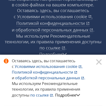
в cookie‑файлах на вашем компьютере.
Оставаясь здесь, вы соглашаетесь
с
Условиями использования
cookie
,
Политикой конфиденциальности
и
обработкой персональных данных
.
Мы используем Рекомендательные
технологии, их правила применения доступны
по ссылке
.
Подробнее
Оставаясь здесь, вы соглашаетесь
с
Условиями использования
cookie
,
© 1998−2026 «1С‑Рарус» ®. Все права
Политикой конфиденциальности
защищены.
и
обработкой персональных данных
.
Мы используем Рекомендательные
технологии, их правила применения
Сообщить об ошибке
доступны
по ссылке
.
Подробнее