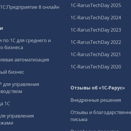
1C‑RarusTechDay 2025
1С:Предприятие 8 онлайн
1C‑RarusTechDay 2024
ги
1C‑RarusTechDay 2023
и по 1С для среднего и
1C‑RarusTechDay 2022
о бизнеса
1C‑RarusTechDay 2021
левая автоматизация
1C‑RarusTechDay 2020
ный бизнес
P для управления
Отзывы об «1С-Рарус»
зводством
Внедренные решения
а 1С
Отзывы и благодарственн
ля управления
письма
ажами