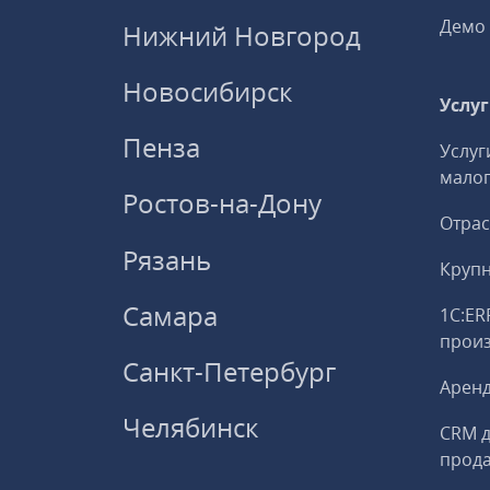
Демо 
Нижний Новгород
Новосибирск
Услу
Пенза
Услуг
малог
Ростов-на-Дону
Отрас
Рязань
Круп
Самара
1С:ER
прои
Санкт-Петербург
Аренд
Челябинск
CRM д
прод