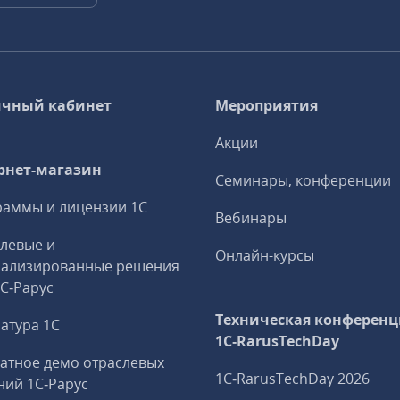
чный кабинет
Мероприятия
Акции
рнет-магазин
Семинары, конференции
аммы и лицензии 1С
Вебинары
левые и
Онлайн-курсы
иализированные решения
1С‑Рарус
Техническая конференц
атура 1С
1C‑RarusTechDay
атное демо отраслевых
1C‑RarusTechDay 2026
ий 1С‑Рарус