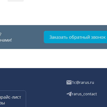
?
Заказать обратный звонок
 нами!
1c@rarus.ru
rarus_contact
прайс-лист
квы