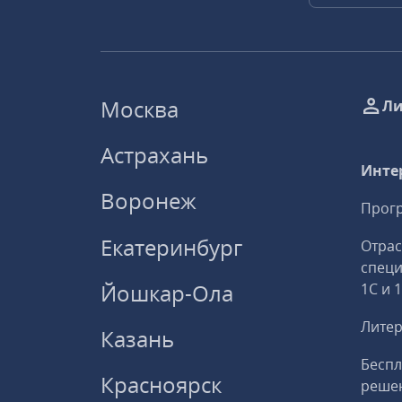
Москва
Ли
Астрахань
Инте
Воронеж
Прогр
Екатеринбург
Отрас
спец
Йошкар-Ола
1С и 
Литер
Казань
Беспл
Красноярск
решен