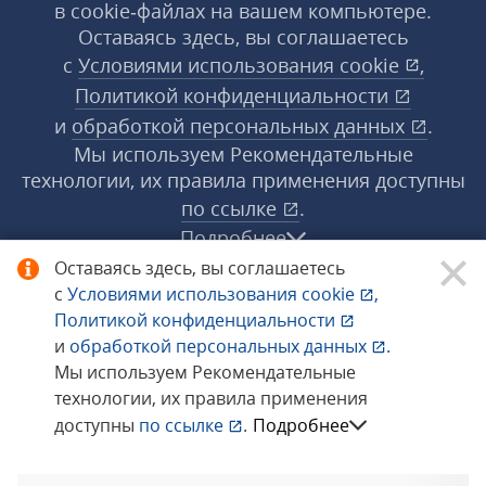
в cookie‑файлах на вашем компьютере.
Оставаясь здесь, вы соглашаетесь
с
Условиями использования
cookie
,
Политикой конфиденциальности
и
обработкой персональных данных
.
Мы используем Рекомендательные
технологии, их правила применения доступны
по ссылке
.
Подробнее
Оставаясь здесь, вы соглашаетесь
с
Условиями использования
cookie
,
© 1998−2026 «1С‑Рарус» ®. Все права
Политикой конфиденциальности
защищены.
и
обработкой персональных данных
.
Мы используем Рекомендательные
технологии, их правила применения
Сообщить об ошибке
доступны
по ссылке
.
Подробнее