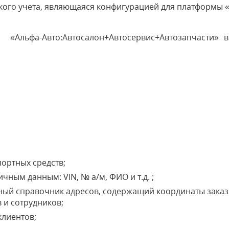
кого учета, являющаяся конфигурацией для платформы 
а
«Альфа-Авто:Автосалон+Автосервис+Автозапчасти» 
портных средств;
чным данным: VIN, № а/м, ФИО и т.д. ;
ый справочник адресов, содержащий координаты заказ
 и сотрудников;
клиентов;