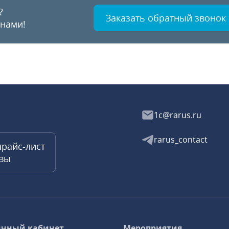
?
Заказать обратный звонок
 нами!
1c@rarus.ru
rarus_contact
прайс-лист
квы
чный кабинет
Мероприятия