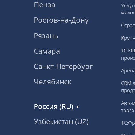
Пенза
Услуг
малог
Ростов-на-Дону
Отрас
Рязань
Круп
Самара
1С:ER
прои
Санкт-Петербург
Аренд
Челябинск
CRM д
прод
Авто
Россия (RU)
торго
Узбекистан (UZ)
1С:Ф