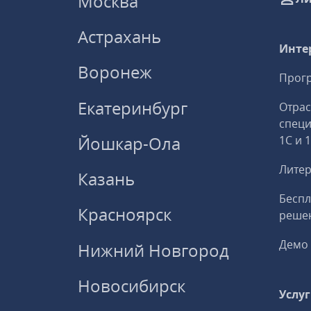
Москва
Астрахань
Инте
Воронеж
Прогр
Екатеринбург
Отрас
спец
Йошкар-Ола
1С и 
Литер
Казань
Беспл
Красноярск
решен
Демо 
Нижний Новгород
Новосибирск
Услу