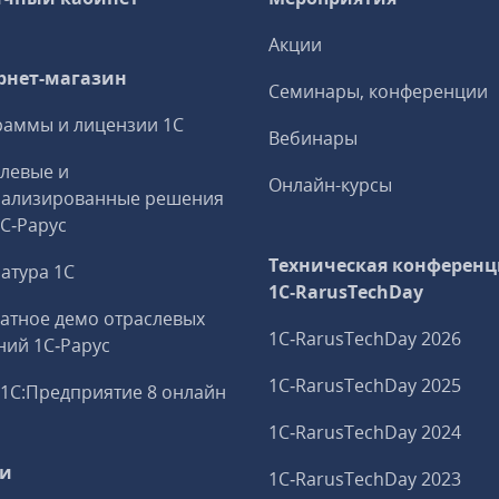
Акции
рнет-магазин
Семинары, конференции
аммы и лицензии 1С
Вебинары
левые и
Онлайн-курсы
иализированные решения
1С‑Рарус
Техническая конференц
атура 1С
1C‑RarusTechDay
атное демо отраслевых
1C‑RarusTechDay 2026
ий 1С‑Рарус
1C‑RarusTechDay 2025
1С:Предприятие 8 онлайн
1C‑RarusTechDay 2024
ги
1C‑RarusTechDay 2023