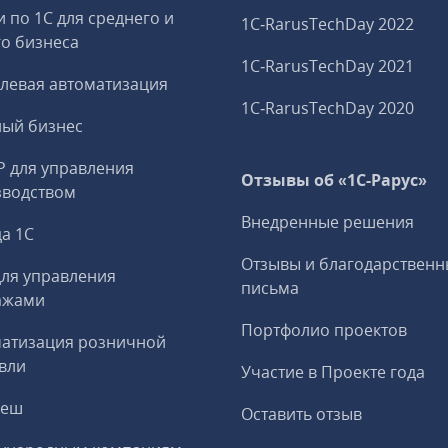
и по 1С для среднего и
1C‑RarusTechDay 2022
о бизнеса
1C‑RarusTechDay 2021
левая автоматизация
1C‑RarusTechDay 2020
ный бизнес
P для управления
Отзывы об «1С-Рарус»
зводством
Внедренные решения
а 1С
Отзывы и благодарственн
ля управления
письма
ажами
Портфолио проектов
матизация розничной
вли
Участие в Проекте года
реш
Оставить отзыв