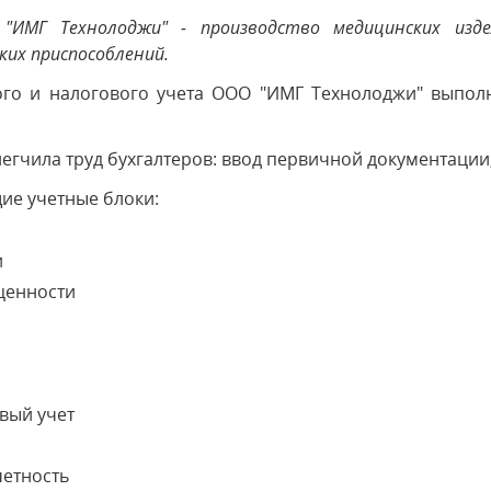
ИМГ Технолоджи" - производство медицинских издел
ких приспособлений.
кого и налогового учета ООО "ИМГ Технолоджи" выпол
.
гчила труд бухгалтеров: ввод первичной документации,
е учетные блоки:
и
ценности
овый учет
четность