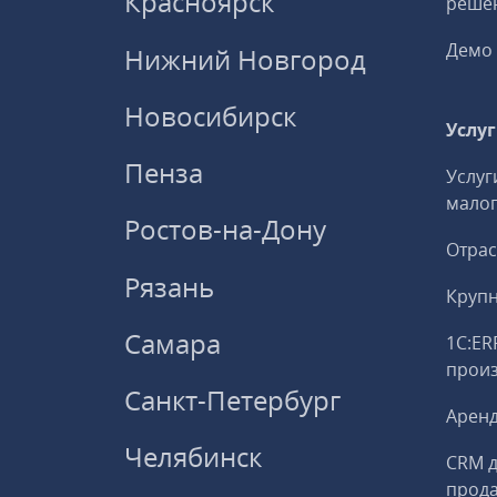
Красноярск
решен
Демо 
Нижний Новгород
Новосибирск
Услу
Пенза
Услуг
малог
Ростов-на-Дону
Отрас
Рязань
Круп
Самара
1С:ER
прои
Санкт-Петербург
Аренд
Челябинск
CRM д
прод