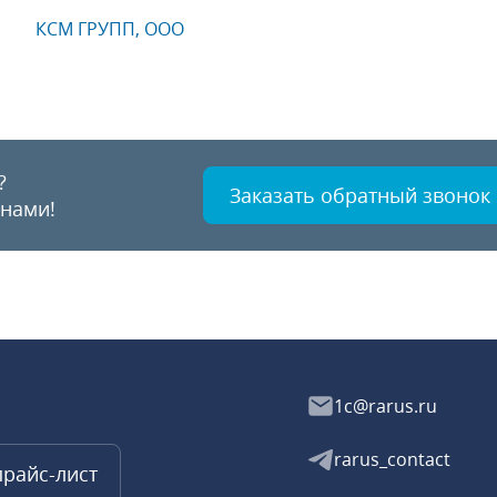
КСМ ГРУПП, ООО
?
Заказать обратный звонок
 нами!
1c@rarus.ru
rarus_contact
прайс-лист