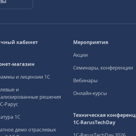
квы
чный кабинет
Мероприятия
Акции
рнет-магазин
Семинары, конференции
аммы и лицензии 1С
Вебинары
левые и
Онлайн-курсы
иализированные решения
1С‑Рарус
Техническая конференц
атура 1С
1C‑RarusTechDay
атное демо отраслевых
1C‑RarusTechDay 2026