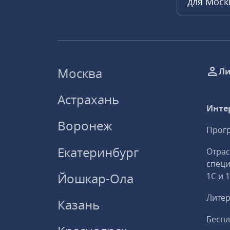
для Мос
Москва
Ли
Астрахань
Инте
Воронеж
Прогр
Екатеринбург
Отрас
спец
Йошкар-Ола
1С и 
Литер
Казань
Беспл