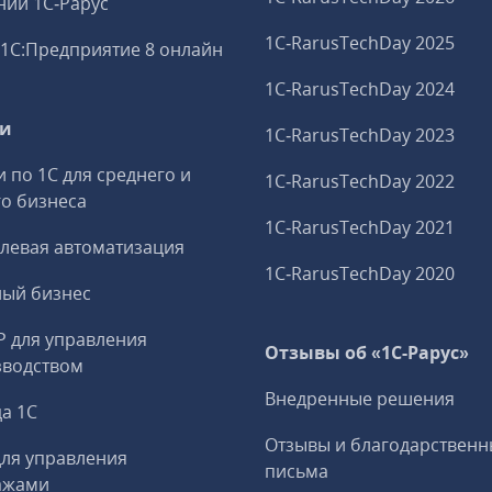
ий 1С‑Рарус
1C‑RarusTechDay 2025
1С:Предприятие 8 онлайн
1C‑RarusTechDay 2024
ги
1C‑RarusTechDay 2023
и по 1С для среднего и
1C‑RarusTechDay 2022
о бизнеса
1C‑RarusTechDay 2021
левая автоматизация
1C‑RarusTechDay 2020
ный бизнес
P для управления
Отзывы об «1С-Рарус»
зводством
Внедренные решения
а 1С
Отзывы и благодарственн
ля управления
письма
ажами