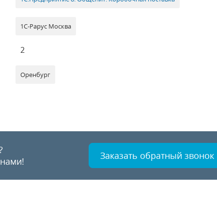
1С-Рарус Москва
2
Оренбург
?
Заказать обратный звонок
 нами!