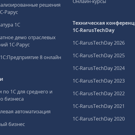
Онлайн-курсы
иализированные решения
1С‑Рарус
Техническая конференц
атура 1С
1C‑RarusTechDay
атное демо отраслевых
1C‑RarusTechDay 2026
ий 1С‑Рарус
1C‑RarusTechDay 2025
1С:Предприятие 8 онлайн
1C‑RarusTechDay 2024
ги
1C‑RarusTechDay 2023
и по 1С для среднего и
1C‑RarusTechDay 2022
о бизнеса
1C‑RarusTechDay 2021
левая автоматизация
1C‑RarusTechDay 2020
ный бизнес