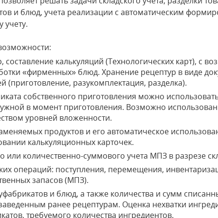
озволяет решать задачи складского учета, разделки то
тов и блюд, учета реализации с автоматическим форми
 учету.
возможности:
, составление калькуляций (Технологических карт), с в
отки «фирменных» блюд. Хранение рецептур в виде до
й (приготовление, разукомплектация, разделка).
иката собственного приготовления можно использовать
ужной в момент приготовления. Возможно использовани
ством уровней вложенности.
аменяемых продуктов и его автоматическое использова
вании калькуляционных карточек.
о или количественно-суммового учета МПЗ в разрезе ск
ских операций: поступления, перемещения, инвентариза
венных запасов (МПЗ).
уфабрикатов и блюд, а также количества и сумм списанн
 заведенным ранее рецептурам. Оценка нехватки ингред
атов, требуемого количества ингредиентов.