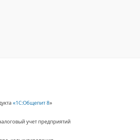
дукта
«1C:Общепит 8
»
налоговый учет предприятий