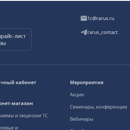
1c@rarus.ru
rarus_contact
прайс-лист
квы
чный кабинет
Мероприятия
Акции
рнет-магазин
Семинары, конференции
аммы и лицензии 1С
Вебинары
левые и