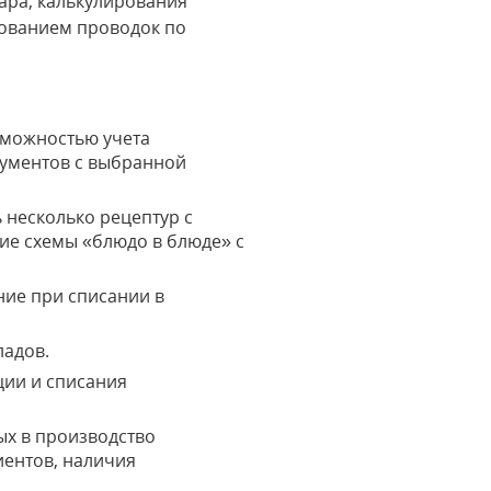
вара, калькулирования
рованием проводок по
озможностью учета
кументов с выбранной
 несколько рецептур с
е схемы «блюдо в блюде» с
ние при списании в
ладов.
ции и списания
ых в производство
иентов, наличия