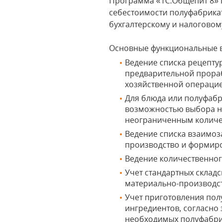
Программа «1C:Общепит 8» п
себестоимости полуфабрика
бухгалтерскому и налоговому
Основные функциональные 
Ведение списка рецептур
предварительной прораб
хозяйственной операцие
Для блюда или полуфабр
возможностью выбора н
неограниченным количе
Ведение списка взаимоз
производство и формиро
Ведение количественног
Учет стандартных склад
материально-производст
Учет приготовления пол
ингредиентов, согласно
необходимых полуфабрик