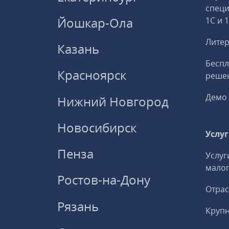
спец
Йошкар-Ола
1С и 
Литер
Казань
Беспл
Красноярск
решен
Демо 
Нижний Новгород
Новосибирск
Услу
Пенза
Услуг
малог
Ростов-на-Дону
Отрас
Рязань
Круп