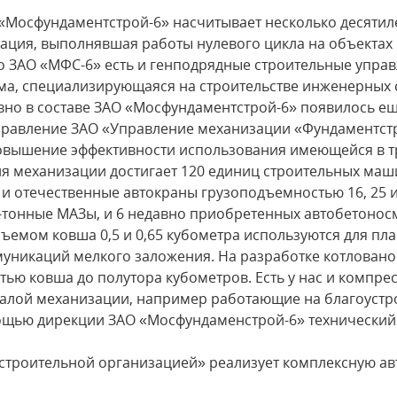
 «Мосфундаментстрой-6» насчитывает несколько десятиле
ация, выполнявшая работы нулевого цикла на объектах 
 ЗАО «МФС-6» есть и генподрядные строительные управ
рма, специализирующаяся на строительстве инженерных
вно в составе ЗАО «Мосфундаментстрой-6» появилось е
правление ЗАО «Управление механизации «Фундаментстр
овышение эффективности использования имеющейся в тр
ия механизации достигает 120 единиц строительных ма
и отечественные автокраны грузоподъемностью 16, 25 и 
-тонные МАЗы, и 6 недавно приобретенных автобетонос
бъемом ковша 0,5 и 0,65 кубометра используются для пл
уникаций мелкого заложения. На разработке котлова
тью ковша до полутора кубометров. Есть у нас и компре
 малой механизации, например работающие на благоустр
мощью дирекции ЗАО «Мосфундаменстрой-6» технический
строительной организацией» реализует комплексную ав