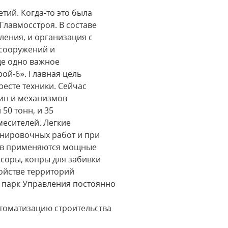
тий. Когда-то это была
Главмосстроя. В составе
ления, и организация с
 сооружений и
ще одно важное
ой-6». Главная цель
есте техники. Сейчас
шин и механизмов
50 тонн, и 35
месителей. Легкие
анировочных работ и при
нов применяются мощные
ссоры, копры для забивки
ойстве территорий
 парк Управления постоянно
томатизацию строительства