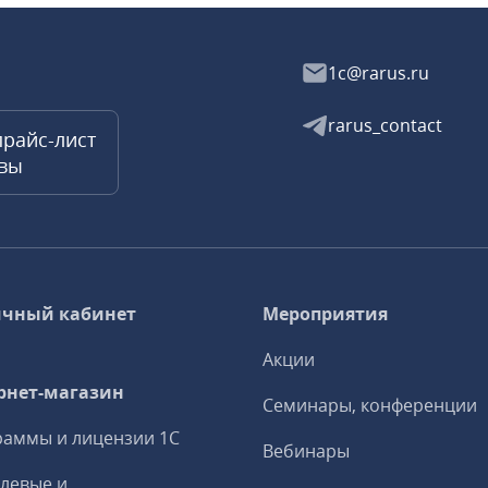
1c@rarus.ru
rarus_contact
прайс-лист
квы
чный кабинет
Мероприятия
Акции
рнет-магазин
Семинары, конференции
аммы и лицензии 1С
Вебинары
левые и