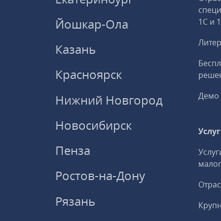
спец
Йошкар-Ола
1С и 
Литер
Казань
Беспл
Красноярск
решен
Демо 
Нижний Новгород
Новосибирск
Услу
Пенза
Услуг
малог
Ростов-на-Дону
Отрас
Рязань
Круп