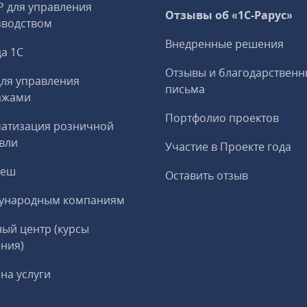
P для управления
Отзывы об «1С-Рарус»
зводством
Внедренные решения
а 1С
Отзывы и благодарственн
ля управления
письма
ажами
Портфолио проектов
матизация розничной
вли
Участие в Проекте года
реш
Оставить отзыв
ународным компаниям
ый центр (курсы
ния)
на услуги