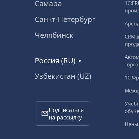
Самара
1С:ER
прои
Санкт-Петербург
Аренд
Челябинск
CRM д
прод
Авто
Россия (RU)
торго
Узбекистан (UZ)
1С:Ф
Межд
Учебн
Подписаться
обуче
на рассылку
Цены 