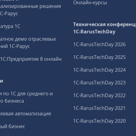
Онлайн-курсы
иализированные решения
1С‑Рарус
Техническая конференц
атура 1С
1C‑RarusTechDay
атное демо отраслевых
1C‑RarusTechDay 2026
ий 1С‑Рарус
1C‑RarusTechDay 2025
1С:Предприятие 8 онлайн
1C‑RarusTechDay 2024
ги
1C‑RarusTechDay 2023
и по 1С для среднего и
1C‑RarusTechDay 2022
о бизнеса
1C‑RarusTechDay 2021
левая автоматизация
1C‑RarusTechDay 2020
ный бизнес