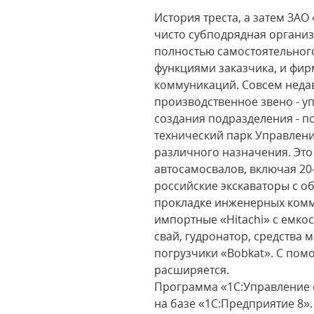
История треста, а затем ЗАО
чисто субподрядная организ
полностью самостоятельного
функциями заказчика, и фи
коммуникаций. Совсем неда
производственное звено - у
создания подразделения - п
технический парк Управлен
различного назначения. Это 
автосамосвалов, включая 20
российские экскаваторы с о
прокладке инженерных комм
импортные «Hitachi» с емкос
свай, гудронатор, средства
погрузчики «Bobkat». С по
расширяется.
Программа «1С:Управление 
на базе «1С:Предприятие 8».