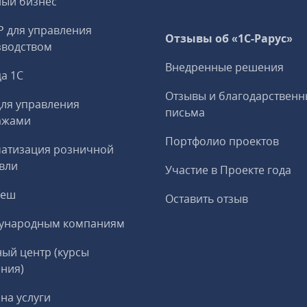
ный бизнес
P для управления
Отзывы об «1С-Рарус»
зводством
Внедренные решения
а 1С
Отзывы и благодарственн
ля управления
письма
ажами
Портфолио проектов
матизация розничной
вли
Участие в Проекте года
реш
Оставить отзыв
ународным компаниям
ый центр (курсы
ния)
на услуги