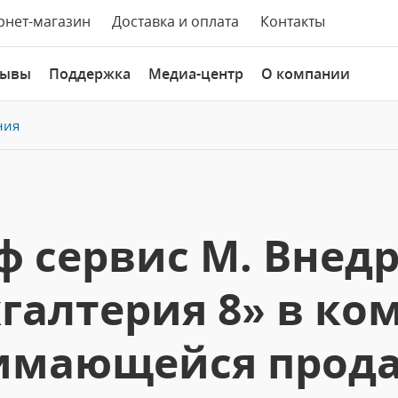
рнет-магазин
Доставка и оплата
Контакты
зывы
Поддержка
Медиа-центр
О компании
ния
ф сервис М. Внед
хгалтерия 8» в ко
имающейся прод