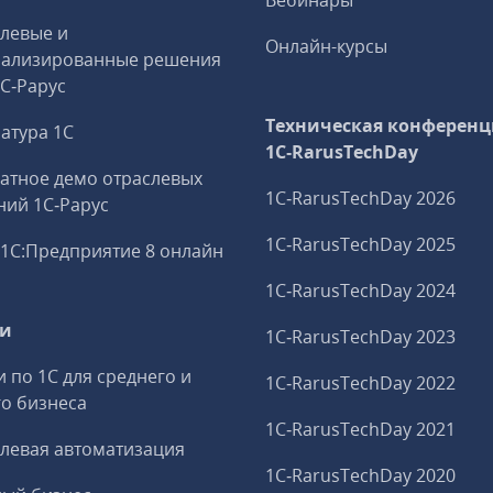
Вебинары
левые и
Онлайн-курсы
иализированные решения
1С‑Рарус
Техническая конференц
атура 1С
1C‑RarusTechDay
атное демо отраслевых
1C‑RarusTechDay 2026
ий 1С‑Рарус
1C‑RarusTechDay 2025
1С:Предприятие 8 онлайн
1C‑RarusTechDay 2024
ги
1C‑RarusTechDay 2023
и по 1С для среднего и
1C‑RarusTechDay 2022
о бизнеса
1C‑RarusTechDay 2021
левая автоматизация
1C‑RarusTechDay 2020