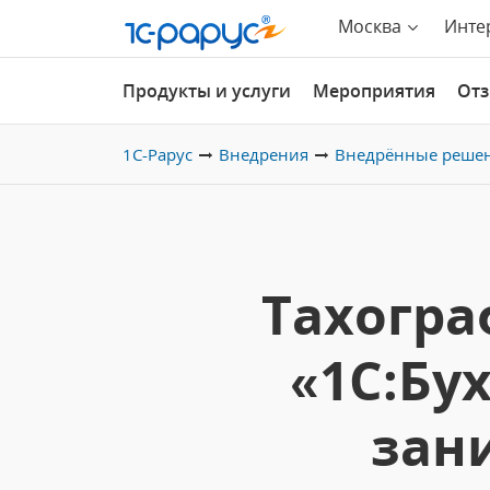
Москва
Инте
Продукты и услуги
Мероприятия
От
1С-Рарус
Внедрения
Внедрённые реше
Тахогра
«1С:Бу
зан