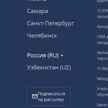
Круп
Самара
1С:ER
прои
Санкт-Петербург
Аренд
Челябинск
CRM д
прод
Авто
Россия (RU)
торго
Узбекистан (UZ)
1С:Ф
Межд
Учебн
Подписаться
обуче
на рассылку
Цены 