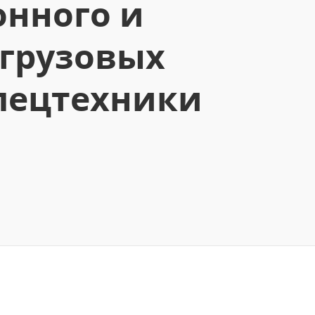
онного и
 грузовых
спецтехники