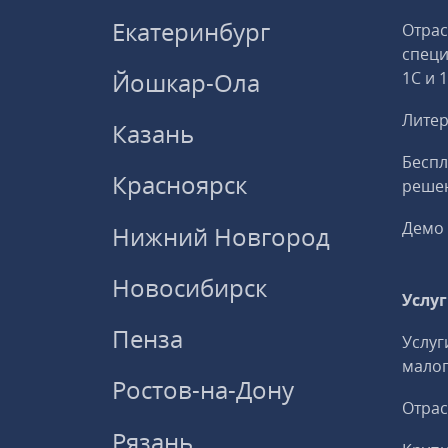
Екатеринбург
Отрас
спец
Йошкар-Ола
1С и 
Литер
Казань
Беспл
Красноярск
решен
Демо 
Нижний Новгород
Новосибирск
Услу
Пенза
Услуг
малог
Ростов-на-Дону
Отрас
Рязань