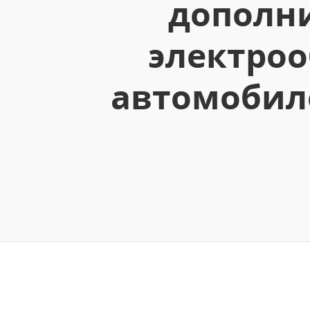
дополни
электроо
автомобиле