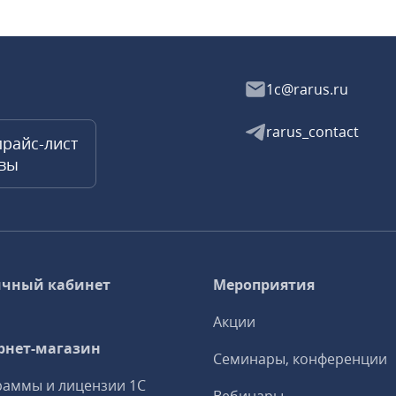
1c@rarus.ru
rarus_contact
прайс-лист
квы
чный кабинет
Мероприятия
Акции
рнет-магазин
Семинары, конференции
аммы и лицензии 1С