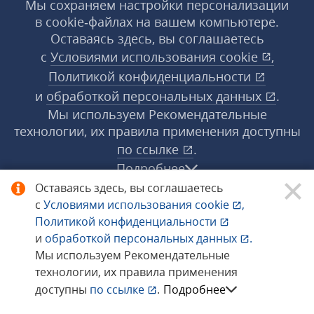
Мы сохраняем настройки персонализации
в cookie‑файлах на вашем компьютере.
Оставаясь здесь, вы соглашаетесь
с
Условиями использования
cookie
,
Политикой конфиденциальности
и
обработкой персональных данных
.
Мы используем Рекомендательные
технологии, их правила применения доступны
по ссылке
.
Подробнее
Оставаясь здесь, вы соглашаетесь
с
Условиями использования
cookie
,
© 1998−2026 «1С‑Рарус» ®. Все права
Политикой конфиденциальности
защищены.
и
обработкой персональных данных
.
Мы используем Рекомендательные
технологии, их правила применения
Сообщить об ошибке
доступны
по ссылке
.
Подробнее